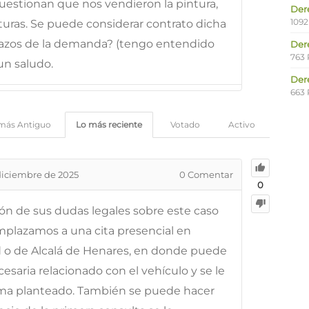
 cuestionan que nos vendieron la pintura,
Der
1092
uras. Se puede considerar contrato dicha
 plazos de la demanda? (tengo entendido
Der
763 
 un saludo.
Der
663 
más Antiguo
Lo más reciente
Votado
Activo
diciembre de 2025
0
Comentar
0
ión de sus dudas legales sobre este caso
emplazamos a una cita presencial en
id o de Alcalá de Henares, en donde puede
esaria relacionado con el vehículo y se le
ema planteado. También se puede hacer