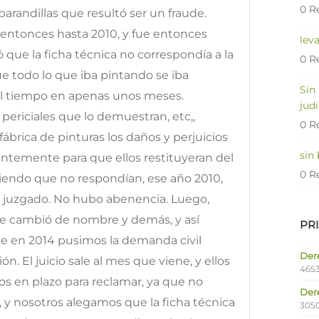
0 R
arandillas que resultó ser un fraude.
entonces hasta 2010, y fue entonces
lev
que la ficha técnica no correspondía a la
0 R
ue todo lo que iba pintando se iba
Sin
el tiempo en apenas unos meses.
judi
ericiales que lo demuestran, etc,,
0 R
ábrica de pinturas los daños y perjuicios
sin
entemente para que ellos restituyeran del
0 R
viendo que no respondían, ese año 2010,
l juzgado. No hubo abenencia. Luego,
se cambió de nombre y demás, y así
PR
e en 2014 pusimos la demanda civil
Dere
ón. El juicio sale al mes que viene, y ellos
4653
 en plazo para reclamar, ya que no
Der
 y nosotros alegamos que la ficha técnica
305