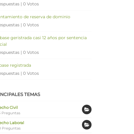
espuestas
|
0 Votos
antamiento de reserva de dominio
espuestas
|
0 Votos
 base geristrada casi 12 años por sentencia
cial
espuestas
|
0 Votos
 base registrada
espuestas
|
0 Votos
INCIPALES TEMAS
cho Civil
 Preguntas
echo Laboral
0 Preguntas