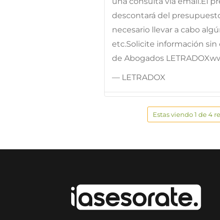
una consulta vía email.El pr
descontará del presupuesto
necesario llevar a cabo alg
etc.Solicite información s
de Abogados LETRADOXww
— LETRADOX
Estas viendo 1 de 4 r