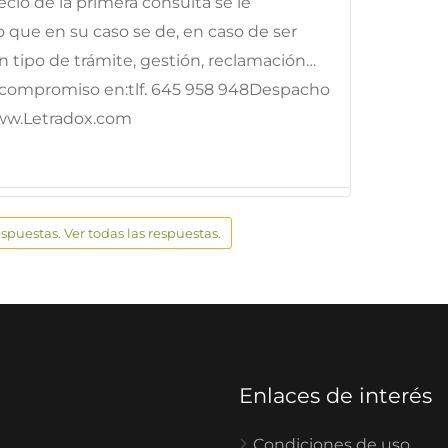
ecio de la primera consulta se le
 que en su caso se de, en caso de ser
ún tipo de trámite, gestión, reclamación…
in compromiso en:tlf. 645 958 948Despacho
w.Letradox.com
espuestas. Ver todas las respuestas.
Enlaces de interés
Condiciones de uso