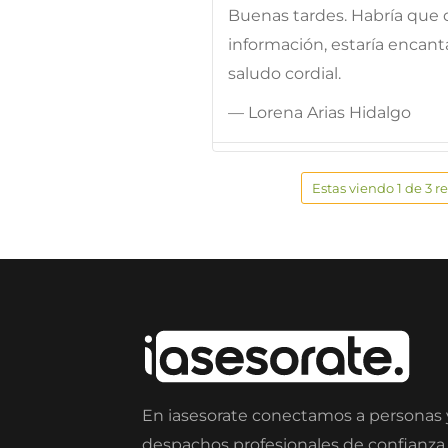
Buenas tardes. Habría que de
información, estaría encan
saludo cordial.
— Lorena Arias Hidalgo
Estas viendo 1 de 3 r
En iasesorate conectamos a personas
despachos profesionales de confianza