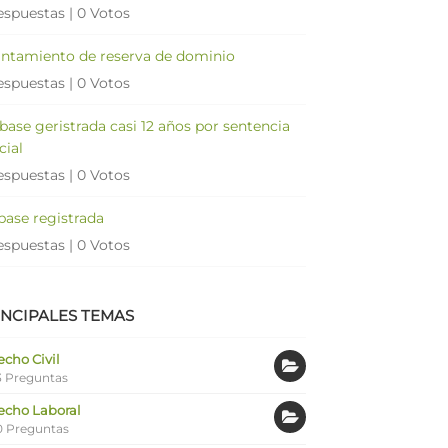
espuestas
|
0 Votos
antamiento de reserva de dominio
espuestas
|
0 Votos
 base geristrada casi 12 años por sentencia
cial
espuestas
|
0 Votos
 base registrada
espuestas
|
0 Votos
INCIPALES TEMAS
cho Civil
 Preguntas
echo Laboral
0 Preguntas