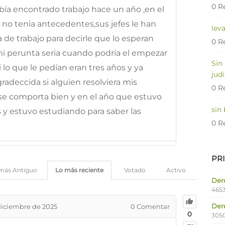
0 R
ía encontrado trabajo hace un año ,en el
o tenia antecedentes,sus jefes le han
lev
 de trabajo para decirle que lo esperan
0 R
,mi perunta seria cuando podría el empezar
Sin
i lo que le pedían eran tres años y ya
judi
adeccida si alguien resolviera mis
0 R
se comporta bien y en el año que estuvo
sin
s y estuvo estudiando para saber las
0 R
PR
más Antiguo
Lo más reciente
Votado
Activo
Dere
4653
Der
diciembre de 2025
0
Comentar
0
305