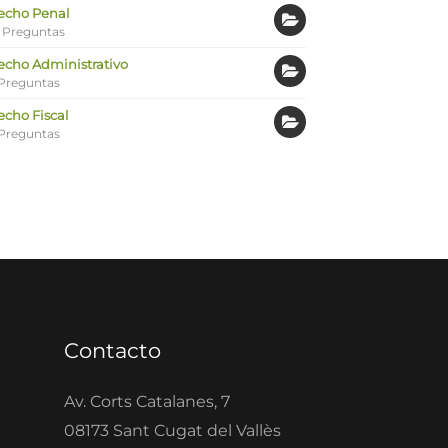
echo Penal
 Preguntas
echo Administrativo
Preguntas
echo Fiscal
Preguntas
Contacto
Av. Corts Catalanes, 7
08173 Sant Cugat del Vallès