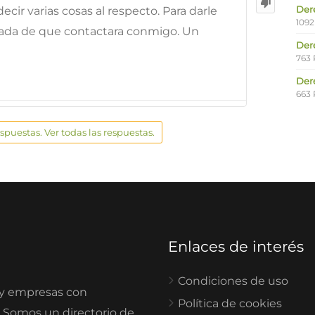
Der
cir varias cosas al respecto. Para darle
1092
tada de que contactara conmigo. Un
Der
763 
Der
663 
espuestas. Ver todas las respuestas.
Enlaces de interés
Condiciones de uso
 y empresas con
Política de cookies
. Somos un directorio de