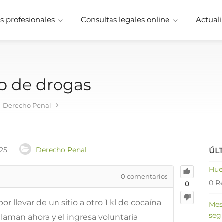
 profesionales
Consultas legales online
Actuali
co de drogas
Derecho Penal
025
Derecho Penal
ÚL
Hue
0
comentarios
0 R
0
 llevar de un sitio a otro 1 kl de cocaína
Mes
seg
llaman ahora y el ingresa voluntaria