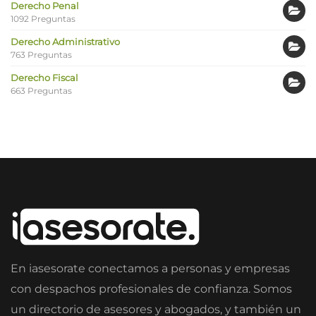
Derecho Penal
1092 Preguntas
Derecho Administrativo
763 Preguntas
Derecho Fiscal
663 Preguntas
En iasesorate conectamos a personas y empresas
con despachos profesionales de confianza. Somos
un directorio de asesores y abogados, y también un