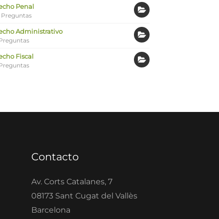
echo Penal
 Preguntas
echo Administrativo
Preguntas
echo Fiscal
Preguntas
Contacto
Av. Corts Catalanes, 7
08173 Sant Cugat del Vallès
Barcelona