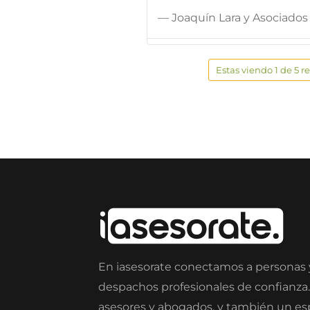
— Joaquín Lara y Asociados
Estas viendo 1 de 5 r
En iasesorate conectamos a personas
despachos profesionales de confianza
asesores y abogados, y también un e