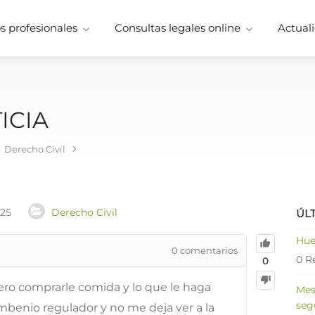
 profesionales
Consultas legales online
Actuali
ICIA
Derecho Civil
025
Derecho Civil
ÚL
Hue
0
comentarios
0 R
0
nero comprarle comida y lo que le haga
Mes
seg
ombenio regulador y no me deja ver a la