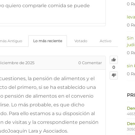
0 R
 yo quiero comprarle comida se puede
lev
0 R
Sin
más Antiguo
Lo más reciente
Votado
Activo
judi
0 R
diciembre de 2025
0
Comentar
sin
0
0 R
uestiones, la pensión de alimentos y el
cto del primero, si se ha establecido una
PR
 pensión de alimentos en el convenio
irse. Lo más probable, es que dicho
Dere
o. Para ello estamos a su disposición al
4653
n de visitas y la correspondiente pensión
Der
305
udoJoaquín Lara y Asociados.