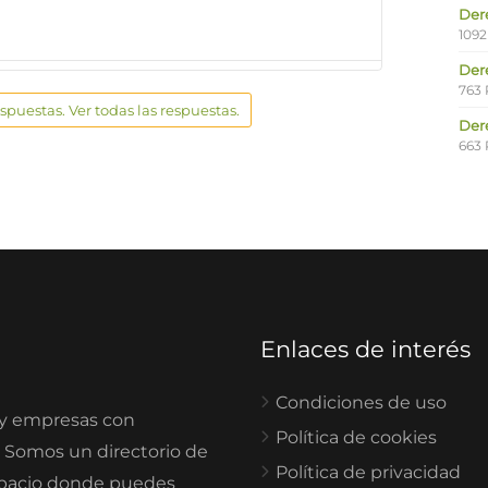
Der
1092
Der
763 
espuestas. Ver todas las respuestas.
Der
663 
Enlaces de interés
Condiciones de uso
 y empresas con
Política de cookies
. Somos un directorio de
Política de privacidad
spacio donde puedes