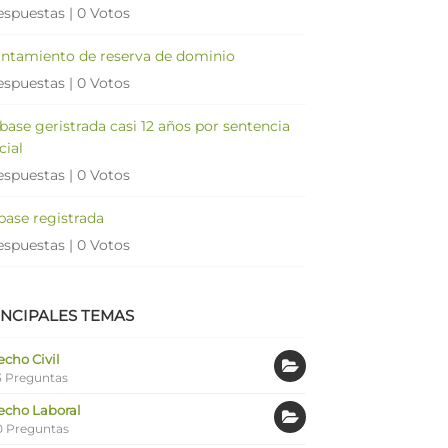
espuestas
|
0 Votos
antamiento de reserva de dominio
espuestas
|
0 Votos
 base geristrada casi 12 años por sentencia
cial
espuestas
|
0 Votos
 base registrada
espuestas
|
0 Votos
INCIPALES TEMAS
cho Civil
 Preguntas
echo Laboral
0 Preguntas