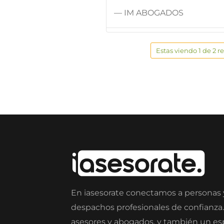
— IM ABOGADOS
Estas viendo 1 de 2 r
En iasesorate conectamos a personas
despachos profesionales de confianza
asesores y abogados, y también un e