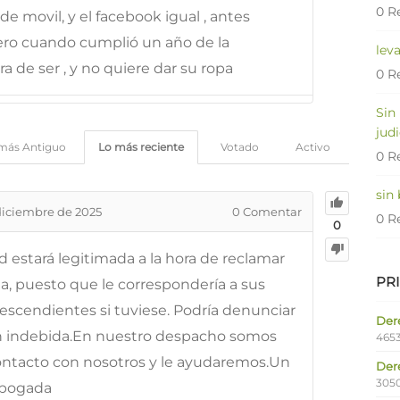
0 R
 movil, y el facebook igual , antes
ero cuando cumplió un año de la
lev
 de ser , y no quiere dar su ropa
0 R
Sin
judi
más Antiguo
Lo más reciente
Votado
Activo
0 R
sin
diciembre de 2025
0
Comentar
0 R
0
d estará legitimada a la hora de reclamar
PR
a, puesto que le correspondería a sus
escendientes si tuviese. Podría denunciar
Dere
ón indebida.En nuestro despacho somos
4653
ontacto con nosotros y le ayudaremos.Un
Der
305
Abogada