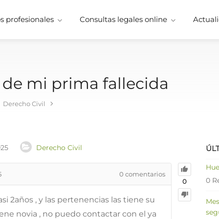
 profesionales
Consultas legales online
Actuali
 de mi prima fallecida
Derecho Civil
025
Derecho Civil
ÚL
Hue
5
0
comentarios
0 R
0
si 2años , y las pertenencias las tiene su
Mes
seg
iene novia , no puedo contactar con el ya