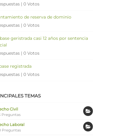
espuestas
|
0 Votos
antamiento de reserva de dominio
espuestas
|
0 Votos
 base geristrada casi 12 años por sentencia
cial
espuestas
|
0 Votos
 base registrada
espuestas
|
0 Votos
INCIPALES TEMAS
cho Civil
 Preguntas
echo Laboral
0 Preguntas