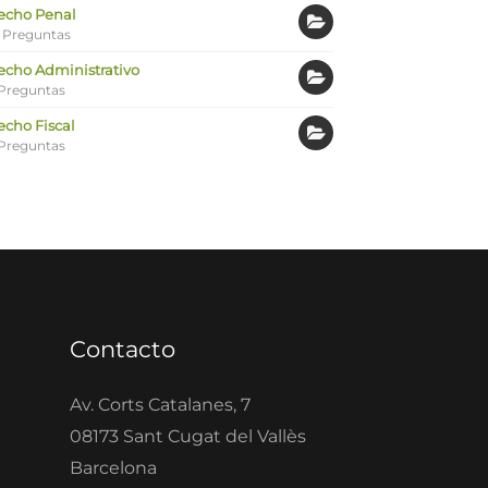
echo Penal
 Preguntas
echo Administrativo
Preguntas
echo Fiscal
Preguntas
Contacto
Av. Corts Catalanes, 7
08173 Sant Cugat del Vallès
Barcelona