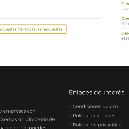
Der
1092
Der
763 
espuestas. Ver todas las respuestas.
Der
663 
Enlaces de interés
Condiciones de uso
 y empresas con
Política de cookies
. Somos un directorio de
Política de privacidad
spacio donde puedes