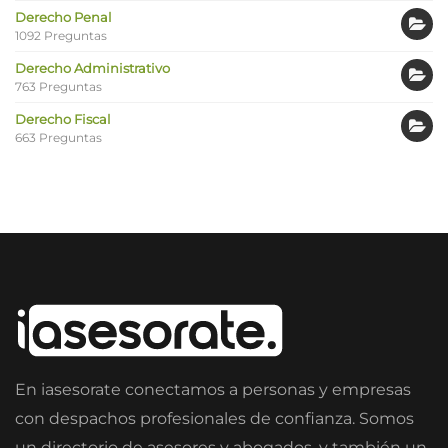
Derecho Penal
1092 Preguntas
Derecho Administrativo
763 Preguntas
Derecho Fiscal
663 Preguntas
En iasesorate conectamos a personas y empresas
con despachos profesionales de confianza. Somos
un directorio de asesores y abogados, y también un