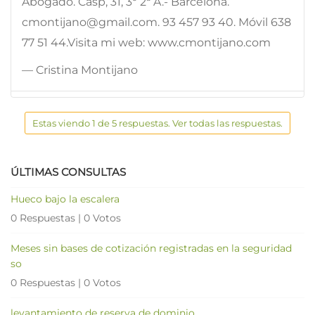
Abogado. Casp, 31, 3º 2ª A.- Barcelona.
cmontijano@gmail.com. 93 457 93 40. Móvil 638
77 51 44.Visita mi web: www.cmontijano.com
— Cristina Montijano
Estas viendo 1 de 5 respuestas. Ver todas las respuestas.
ÚLTIMAS CONSULTAS
Hueco bajo la escalera
0 Respuestas
|
0 Votos
Meses sin bases de cotización registradas en la seguridad
so
0 Respuestas
|
0 Votos
levantamiento de reserva de dominio