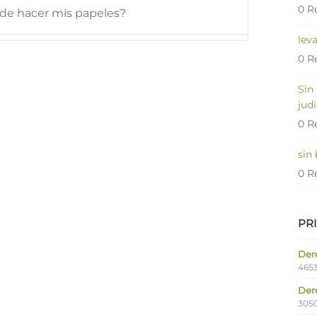
0 R
 de hacer mis papeles?
lev
0 R
Sin
judi
0 R
sin
0 R
PR
Dere
4653
Der
305