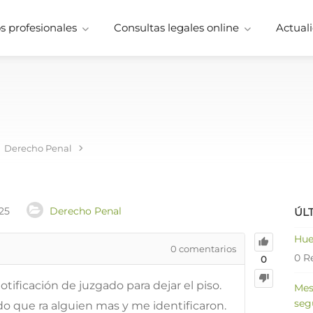
 profesionales
Consultas legales online
Actuali
Derecho Penal
25
Derecho Penal
ÚL
Hue
0
comentarios
0 R
0
tificación de juzgado para dejar el piso.
Mes
seg
ndo que ra alguien mas y me identificaron.