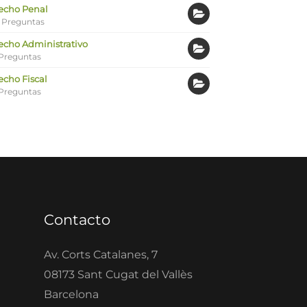
echo Penal
 Preguntas
echo Administrativo
Preguntas
echo Fiscal
Preguntas
Contacto
Av. Corts Catalanes, 7
08173 Sant Cugat del Vallès
Barcelona