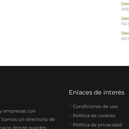
Der
1092
Der
763 
Der
663 
Enlaces de interés
Condiciones de uso
 y empresas con
Política de cookies
. Somos un directorio de
Política de privacidad
spacio donde puedes