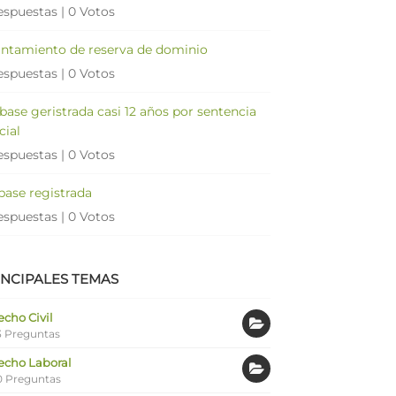
espuestas
|
0 Votos
antamiento de reserva de dominio
espuestas
|
0 Votos
 base geristrada casi 12 años por sentencia
cial
espuestas
|
0 Votos
 base registrada
espuestas
|
0 Votos
INCIPALES TEMAS
cho Civil
 Preguntas
echo Laboral
0 Preguntas