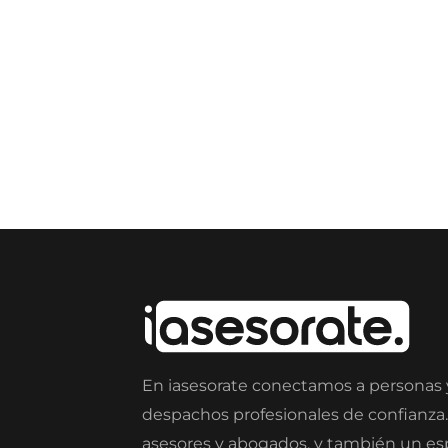
En iasesorate conectamos a personas
despachos profesionales de confianza
asesores y abogados, y también un e