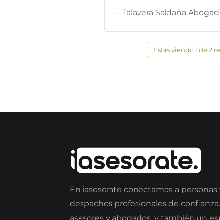
— Talavera Saldaña Abogad
Estas viendo 1 de 2 r
En iasesorate conectamos a personas
despachos profesionales de confianza
asesores y abogados, y también un e