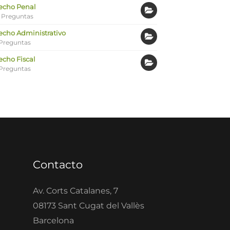
echo Penal
 Preguntas
echo Administrativo
Preguntas
echo Fiscal
Preguntas
Contacto
Av. Corts Catalanes, 7
08173 Sant Cugat del Vallès
Barcelona