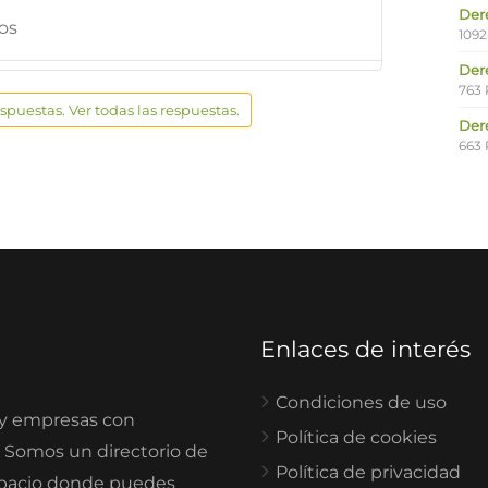
Der
os
1092
Der
763 
espuestas. Ver todas las respuestas.
Der
663 
Enlaces de interés
Condiciones de uso
 y empresas con
Política de cookies
. Somos un directorio de
Política de privacidad
spacio donde puedes