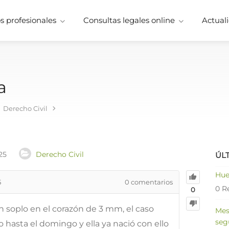
 profesionales
Consultas legales online
Actuali
a
Derecho Civil
25
Derecho Civil
ÚL
Hue
5
0
comentarios
0 R
0
n soplo en el corazón de 3 mm, el caso
Mes
seg
 hasta el domingo y ella ya nació con ello