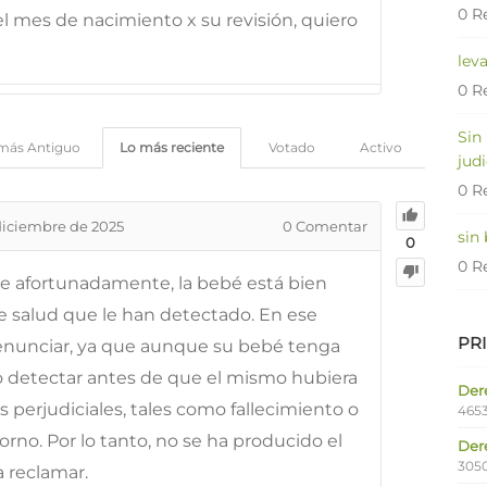
0 R
el mes de nacimiento x su revisión, quiero
lev
0 R
Sin
más Antiguo
Lo más reciente
Votado
Activo
judi
0 R
diciembre de 2025
0
Comentar
sin
0
0 R
e afortunadamente, la bebé está bien
e salud que le han detectado. En ese
PR
enunciar, ya que aunque su bebé tenga
o detectar antes de que el mismo hubiera
Dere
perjudiciales, tales como fallecimiento o
4653
orno. Por lo tanto, no se ha producido el
Der
305
a reclamar.