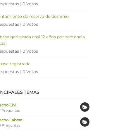
espuestas
|
0 Votos
antamiento de reserva de dominio
espuestas
|
0 Votos
 base geristrada casi 12 años por sentencia
cial
espuestas
|
0 Votos
 base registrada
espuestas
|
0 Votos
INCIPALES TEMAS
cho Civil
 Preguntas
echo Laboral
0 Preguntas