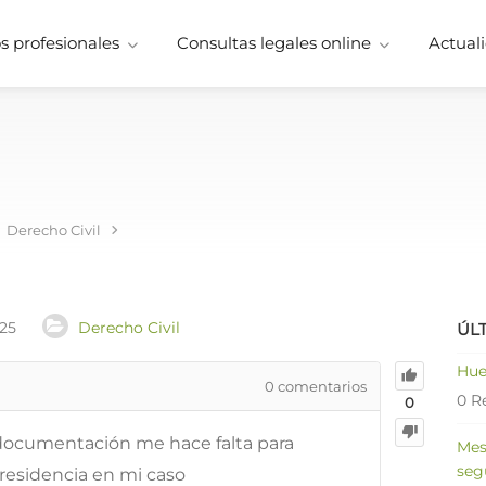
 profesionales
Consultas legales online
Actuali
Derecho Civil
025
Derecho Civil
ÚL
Hue
0
comentarios
0 R
0
 documentación me hace falta para
Mes
seg
r residencia en mi caso