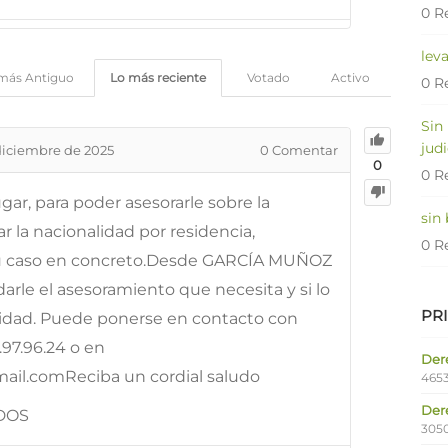
0 R
lev
más Antiguo
Lo más reciente
Votado
Activo
0 R
Sin
judi
diciembre de 2025
0
Comentar
0
0 R
gar, para poder asesorarle sobre la
sin
r la nacionalidad por residencia,
0 R
su caso en concreto.Desde GARCÍA MUÑOZ
e el asesoramiento que necesita y si lo
PR
alidad. Puede ponerse en contacto con
.97.96.24 o en
Dere
l.comReciba un cordial saludo
4653
Der
DOS
305