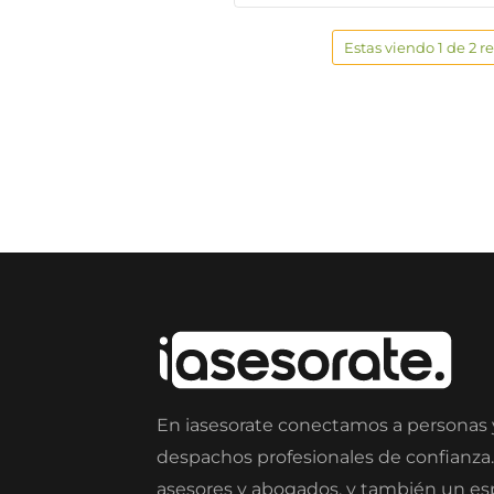
Estas viendo 1 de 2 r
En iasesorate conectamos a personas
despachos profesionales de confianza
asesores y abogados, y también un e