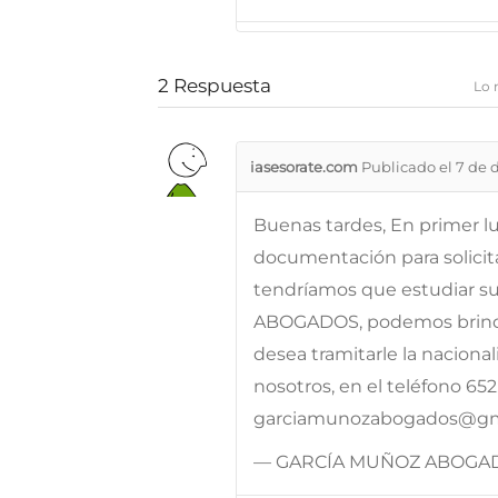
2
Respuesta
Lo 
iasesorate.com
Publicado el 7 de 
Buenas tardes, En primer lu
documentación para solicita
tendríamos que estudiar 
ABOGADOS, podemos brindarl
desea tramitarle la nacion
nosotros, en el teléfono 652
garciamunozabogados@gmai
— GARCÍA MUÑOZ ABOGA