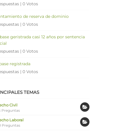
espuestas
|
0 Votos
antamiento de reserva de dominio
espuestas
|
0 Votos
 base geristrada casi 12 años por sentencia
cial
espuestas
|
0 Votos
 base registrada
espuestas
|
0 Votos
INCIPALES TEMAS
cho Civil
 Preguntas
echo Laboral
0 Preguntas