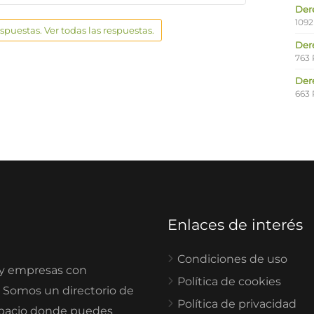
Der
1092
espuestas. Ver todas las respuestas.
Der
763 
Der
663 
Enlaces de interés
Condiciones de uso
 y empresas con
Política de cookies
. Somos un directorio de
Política de privacidad
spacio donde puedes