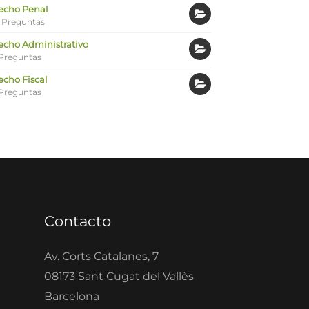
echo Penal
 Preguntas
echo Administrativo
Preguntas
echo Fiscal
Preguntas
Contacto
Av. Corts Catalanes, 7
08173 Sant Cugat del Vallès
Barcelona