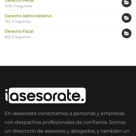
Derecho Penal
1092 Preguntas
Derecho Administrativo
763 Preguntas
Derecho Fiscal
663 Preguntas
En iasesorate conectamos a personas y empresas
con despachos profesionales de confianza. Somos
un directorio de asesores y abogados, y también un