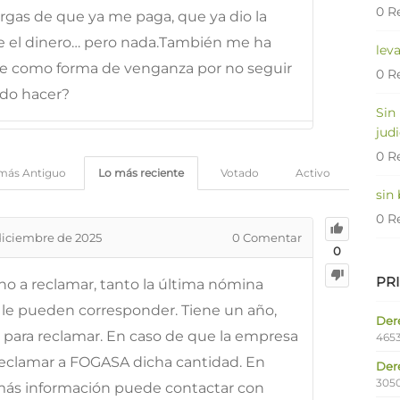
0 R
rgas de que ya me paga, que ya dio la
e el dinero… pero nada.También me ha
lev
ce como forma de venganza por no seguir
0 R
edo hacer?
Sin
judi
0 R
más Antiguo
Lo más reciente
Votado
Activo
sin
0 R
diciembre de 2025
0
Comentar
0
PR
ho a reclamar, tanto la última nómina
le pueden corresponder. Tiene un año,
Dere
para reclamar. En caso de que la empresa
4653
reclamar a FOGASA dicha cantidad. En
Der
305
a más información puede contactar con