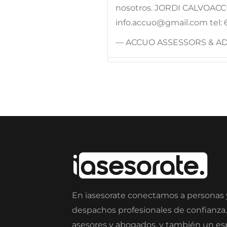
nosotros. JORDI CALVOA
info.accuo@gmail.com tel: 
— ACCUO ASSESSORS & A
En iasesorate conectamos a personas
despachos profesionales de confianza
asesores y abogados, y también un e