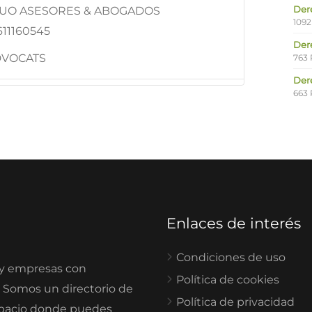
Der
CCUO ASESORES & ABOGADOS
1092
611160545
Der
DVOCATS
763 
Der
663 
Enlaces de interés
Condiciones de uso
 y empresas con
Política de cookies
. Somos un directorio de
Política de privacidad
spacio donde puedes