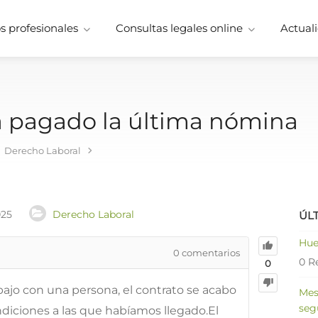
 profesionales
Consultas legales online
Actuali
a pagado la última nómina
Derecho Laboral
025
Derecho Laboral
ÚL
Hue
0
comentarios
0 R
0
ajo con una persona, el contrato se acabo
Mes
seg
diciones a las que habíamos llegado.El