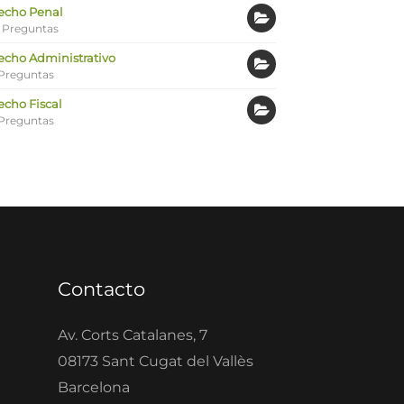
echo Penal
 Preguntas
echo Administrativo
Preguntas
echo Fiscal
Preguntas
Contacto
Av. Corts Catalanes, 7
08173 Sant Cugat del Vallès
Barcelona