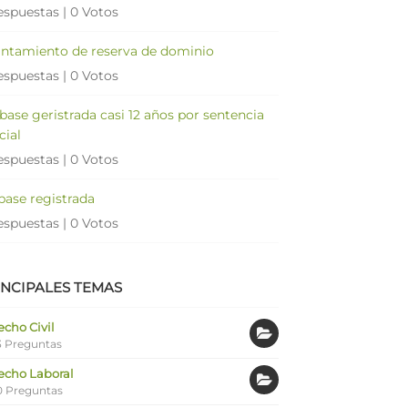
espuestas
|
0 Votos
antamiento de reserva de dominio
espuestas
|
0 Votos
 base geristrada casi 12 años por sentencia
cial
espuestas
|
0 Votos
 base registrada
espuestas
|
0 Votos
INCIPALES TEMAS
cho Civil
 Preguntas
echo Laboral
0 Preguntas