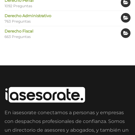
Derecho Penal
1092 Preguntas
Derecho Administrativo
763 Preguntas
Derecho Fiscal
663 Preguntas
En iasesorate conectamos a personas y empresas
con despachos profesionales de confianza. Somos
un directorio de asesores y abogados, y también un