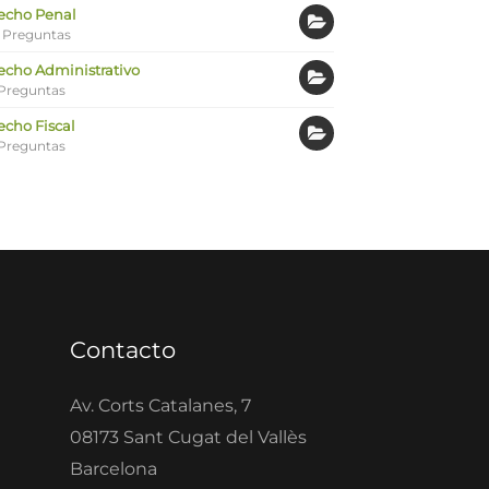
echo Penal
 Preguntas
echo Administrativo
Preguntas
echo Fiscal
Preguntas
Contacto
Av. Corts Catalanes, 7
08173 Sant Cugat del Vallès
Barcelona