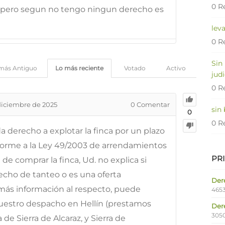
0 R
s pero segun no tengo ningun derecho es
lev
0 R
Sin
más Antiguo
Lo más reciente
Votado
Activo
judi
0 R
diciembre de 2025
0
Comentar
sin
0
0 R
da derecho a explotar la finca por un plazo
forme a la Ley 49/2003 de arrendamientos
PR
 de comprar la finca, Ud. no explica si
echo de tanteo o es una oferta
Dere
más información al respecto, puede
4653
uestro despacho en Hellín (prestamos
Der
305
a de Sierra de Alcaraz, y Sierra de