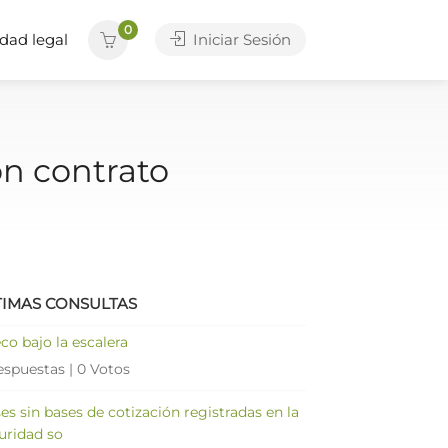
0
dad legal
Iniciar Sesión
on contrato
TIMAS CONSULTAS
co bajo la escalera
espuestas
|
0 Votos
es sin bases de cotización registradas en la
uridad so