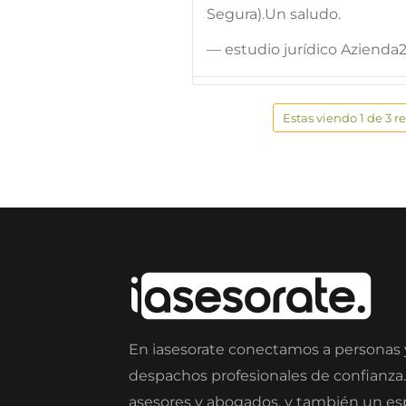
Segura).Un saludo.
— estudio jurídico Azienda2
Estas viendo 1 de 3 r
En iasesorate conectamos a personas
despachos profesionales de confianza
asesores y abogados, y también un e