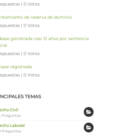
espuestas
|
0 Votos
antamiento de reserva de dominio
espuestas
|
0 Votos
 base geristrada casi 12 años por sentencia
cial
espuestas
|
0 Votos
 base registrada
espuestas
|
0 Votos
INCIPALES TEMAS
cho Civil
 Preguntas
echo Laboral
0 Preguntas