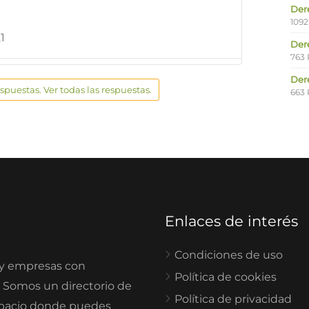
Der
1092
1
Der
763 
Der
espuestas. Ver todas las respuestas.
663 
Enlaces de interés
Condiciones de uso
 y empresas con
Política de cookies
. Somos un directorio de
Política de privacidad
spacio donde puedes