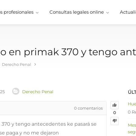
 profesionales
Consultas legales online
Actuali
o en primak 370 y tengo a
Derecho Penal
025
Derecho Penal
ÚL
Hue
0
comentarios
0 R
0
 370 y tengo antecedentes ke pasará se
Mes
seg
se paga y no me dejaron