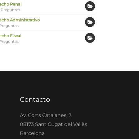
echo Penal
 Preguntas
echo Administrativo
Preguntas
echo Fiscal
Preguntas
Contacto
Av. Corts Catalanes, 7
08173 Sant Cugat del Vallès
Barcelona