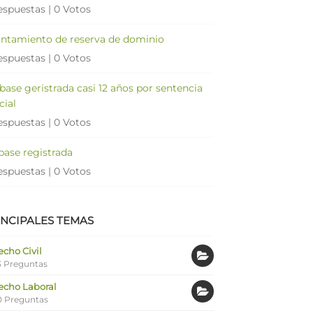
espuestas
|
0 Votos
antamiento de reserva de dominio
espuestas
|
0 Votos
 base geristrada casi 12 años por sentencia
cial
espuestas
|
0 Votos
 base registrada
espuestas
|
0 Votos
INCIPALES TEMAS
cho Civil
 Preguntas
echo Laboral
0 Preguntas