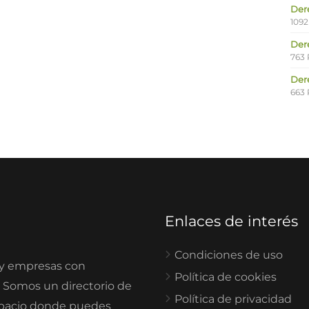
Der
1092
Der
763 
Der
663 
Enlaces de interés
Condiciones de uso
 y empresas con
Política de cookies
. Somos un directorio de
Política de privacidad
spacio donde puedes