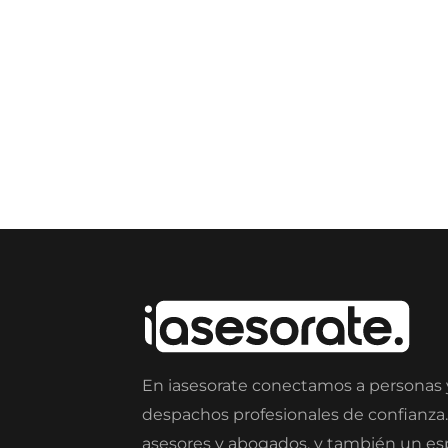
En iasesorate conectamos a personas
despachos profesionales de confianza
asesores y abogados, y también un e