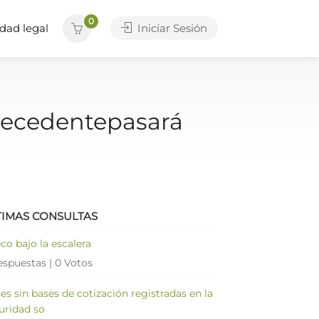
0
dad legal
Iniciar Sesión
ntecedentepasará
TIMAS CONSULTAS
co bajo la escalera
espuestas
|
0 Votos
es sin bases de cotización registradas en la
uridad so