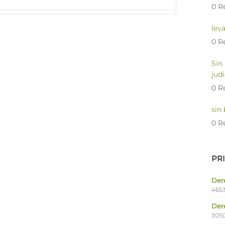
0 R
lev
0 R
Sin
judi
0 R
sin
0 R
PR
Dere
4653
Der
305