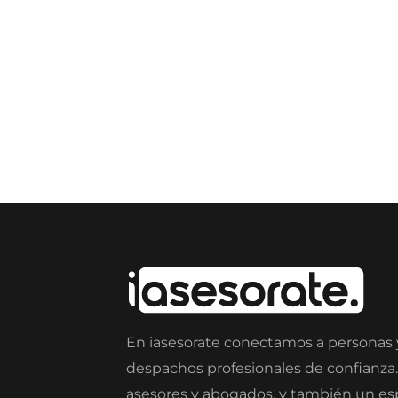
En iasesorate conectamos a personas
despachos profesionales de confianza
asesores y abogados, y también un e