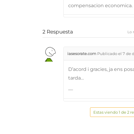
compensacion economica.
2
Respuesta
Lo 
iasesorate.com
Publicado el 7 de 
D’acord i gracies, ja ens p
tarda…
—
Estas viendo 1 de 2 r