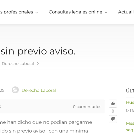
 profesionales
Consultas legales online
Actuali
in previo aviso.
Derecho Laboral
025
Derecho Laboral
ÚL
Hue
5
0
comentarios
0 R
0
y me han dicho que no podian pargarme
Mes
seg
o sin previo aviso i con una minima