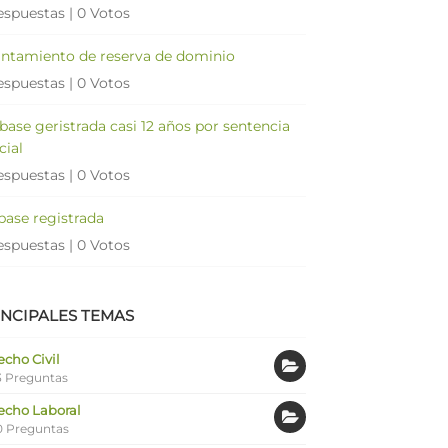
espuestas
|
0 Votos
antamiento de reserva de dominio
espuestas
|
0 Votos
 base geristrada casi 12 años por sentencia
cial
espuestas
|
0 Votos
 base registrada
espuestas
|
0 Votos
INCIPALES TEMAS
cho Civil
 Preguntas
echo Laboral
0 Preguntas