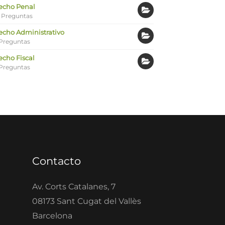
echo Penal
 Preguntas
echo Administrativo
Preguntas
echo Fiscal
Preguntas
Contacto
Av. Corts Catalanes, 7
08173 Sant Cugat del Vallès
Barcelona