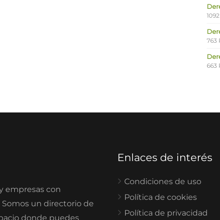
Der
1092
Der
763 
Der
663 
Enlaces de interés
Condiciones de uso
 y empresas con
Política de cookies
. Somos un directorio de
Política de privacidad
spacio donde puedes