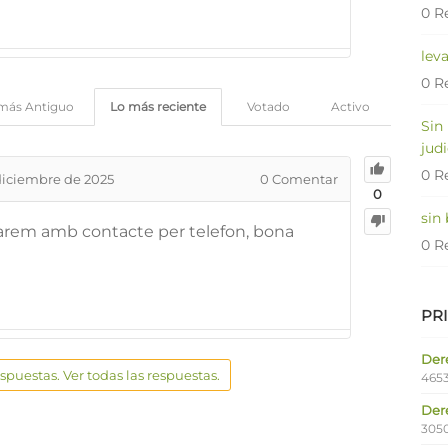
0 R
lev
0 R
más Antiguo
Lo más reciente
Votado
Activo
Sin
judi
0 R
diciembre de 2025
0
Comentar
0
sin
osarem amb contacte per telefon, bona
0 R
PR
Dere
espuestas. Ver todas las respuestas.
4653
Der
305