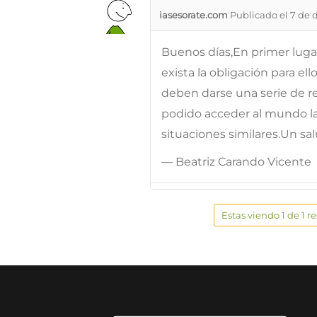
iasesorate.com
Publicado el 7 de 
Buenos días,En primer luga
exista la obligación para e
deben darse una serie de r
podido acceder al mundo la
situaciones similares.Un sa
— Beatriz Carando Vicente
Estas viendo 1 de 1 r