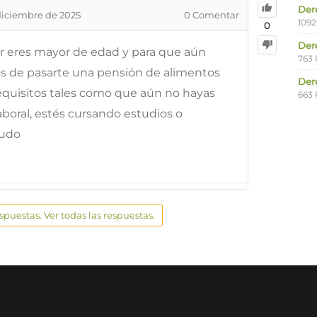
Der
diciembre de 2025
0
Comentar
1092
0
Der
r eres mayor de edad y para que aún
763 
llos de pasarte una pensión de alimentos
Der
equisitos tales como que aún no hayas
663 
boral, estés cursando estudios o
ludo
espuestas. Ver todas las respuestas.