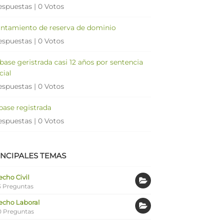
espuestas
|
0 Votos
antamiento de reserva de dominio
espuestas
|
0 Votos
 base geristrada casi 12 años por sentencia
cial
espuestas
|
0 Votos
 base registrada
espuestas
|
0 Votos
INCIPALES TEMAS
cho Civil
 Preguntas
echo Laboral
0 Preguntas