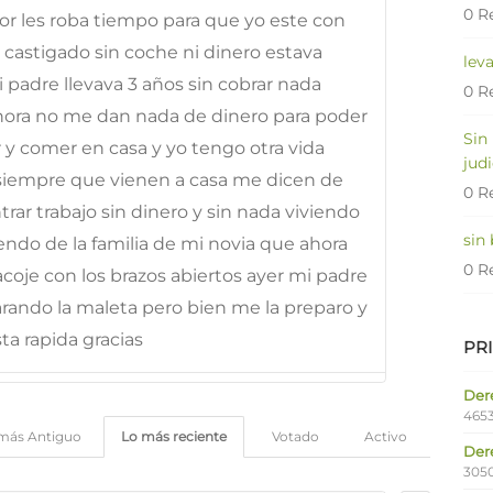
0 R
or les roba tiempo para que yo este con
y castigado sin coche ni dinero estava
lev
i padre llevava 3 años sin cobrar nada
0 R
ahora no me dan nada de dinero para poder
Sin
r y comer en casa y yo tengo otra vida
judi
 siempre que vienen a casa me dicen de
0 R
rar trabajo sin dinero y sin nada viviendo
sin
ndo de la familia de mi novia que ahora
0 R
oje con los brazos abiertos ayer mi padre
rando la maleta pero bien me la preparo y
a rapida gracias
PR
Dere
4653
más Antiguo
Lo más reciente
Votado
Activo
Der
305