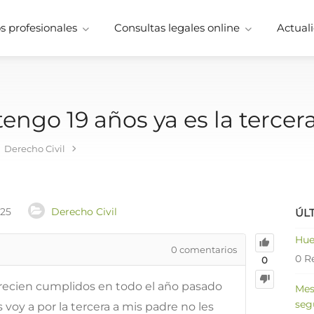
 profesionales
Consultas legales online
Actuali
ngo 19 años ya es la tercer
Derecho Civil
025
Derecho Civil
ÚL
Hue
0
comentarios
0 R
0
recien cumplidos en todo el año pasado
Mes
seg
voy a por la tercera a mis padre no les