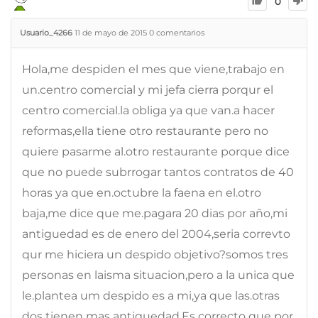
0
Usuario_4266
11 de mayo de 2015
0
comentarios
Hola,me despiden el mes que viene,trabajo en
un.centro comercial y mi jefa cierra porqur el
centro comercial.la obliga ya que van.a hacer
reformas,ella tiene otro restaurante pero no
quiere pasarme al.otro restaurante porque dice
que no puede subrrogar tantos contratos de 40
horas ya que en.octubre la faena en el.otro
baja,me dice que me.pagara 20 dias por año,mi
antiguedad es de enero del 2004,seria correvto
qur me hiciera un despido objetivo?somos tres
personas en laisma situacion,pero a la unica que
le.plantea um despido es a mi,ya que las.otras
dos tienen mas antiguedad.Es correcto que por