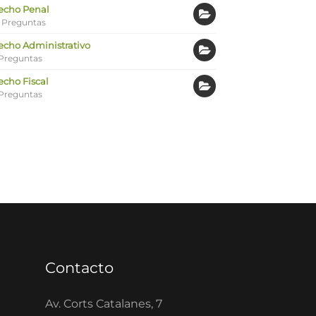
echo Penal
 Preguntas
echo Administrativo
Preguntas
echo Fiscal
Preguntas
Contacto
Av. Corts Catalanes, 7