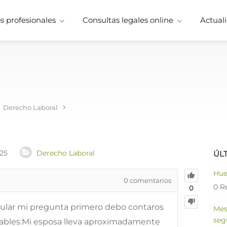
 profesionales
Consultas legales online
Actuali
Derecho Laboral
025
Derecho Laboral
ÚL
Hue
0
comentarios
0 R
0
mular mi pregunta primero debo contaros
Mes
seg
mables:Mi esposa lleva aproximadamente