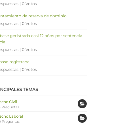
espuestas
|
0 Votos
antamiento de reserva de dominio
espuestas
|
0 Votos
 base geristrada casi 12 años por sentencia
cial
espuestas
|
0 Votos
 base registrada
espuestas
|
0 Votos
INCIPALES TEMAS
cho Civil
 Preguntas
echo Laboral
0 Preguntas