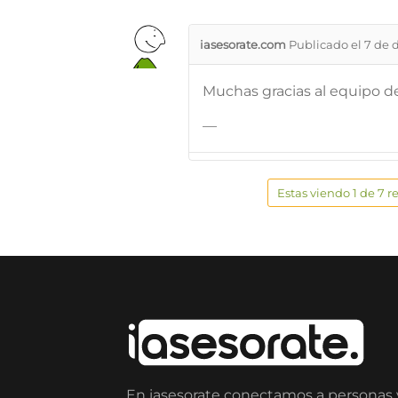
iasesorate.com
Publicado el 7 de 
Muchas gracias al equipo 
—
Estas viendo 1 de 7 r
En iasesorate conectamos a personas