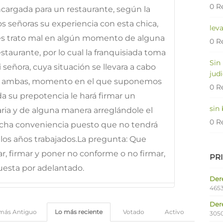
0 R
cargada para un restaurante, según la
os señoras su experiencia con esta chica,
lev
les trato mal en algún momento de alguna
0 R
restaurante, por lo cual la franquisiada toma
Sin
 señora, cuya situación se llevara a cabo
judi
n ambas, momento en el que suponemos
0 R
a su prepotencia le hará firmar un
sin
ia y de alguna manera arreglándole el
0 R
ucha conveniencia puesto que no tendrá
r los años trabajados.La pregunta: Que
r, firmar y poner no conforme o no firmar,
PR
uesta por adelantado.
Dere
4653
Der
más Antiguo
Lo más reciente
Votado
Activo
305