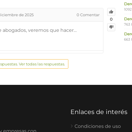
Der
1092
diciembre de 2025
0
Comentar
Der
0
763 
de abogados, veremos que hacer…
Der
663 
espuestas. Ver todas las respuestas.
Enlaces de interés
Condiciones de uso
 y empresas con