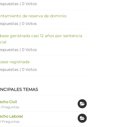
espuestas
|
0 Votos
antamiento de reserva de dominio
espuestas
|
0 Votos
 base geristrada casi 12 años por sentencia
cial
espuestas
|
0 Votos
 base registrada
espuestas
|
0 Votos
INCIPALES TEMAS
cho Civil
 Preguntas
echo Laboral
0 Preguntas