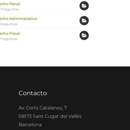
echo Penal
 Preguntas
echo Administrativo
Preguntas
echo Fiscal
Preguntas
Contacto
Av. Corts Catalanes, 7
08173 Sant Cugat del Vallès
Barcelona