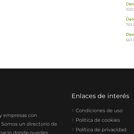
Der
1092
Der
763 
Der
663 
Enlaces de interés
Condiciones de uso
 y empresas con
Política de cookies
. Somos un directorio de
Política de privacidad
spacio donde puedes