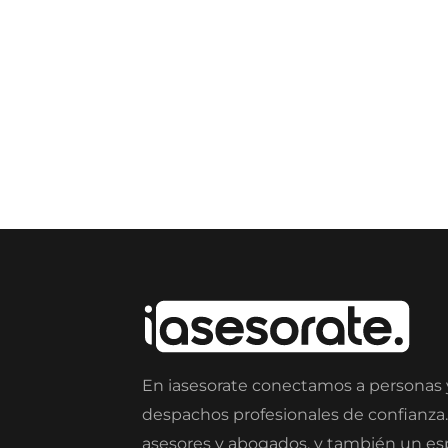
En iasesorate conectamos a personas
despachos profesionales de confianza
asesores y abogados, y también un e