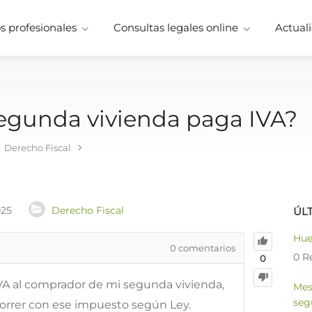
 profesionales
Consultas legales online
Actuali
segunda vivienda paga IVA?
Derecho Fiscal
025
Derecho Fiscal
ÚL
Hue
0
comentarios
0 R
0
IVA al comprador de mi segunda vivienda,
Mes
seg
correr con ese impuesto según Ley.