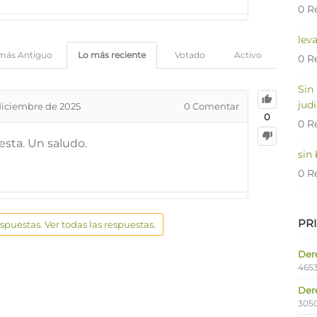
0 R
lev
más Antiguo
Lo más reciente
Votado
Activo
0 R
Sin
judi
diciembre de 2025
0
Comentar
0
0 R
esta. Un saludo.
sin
0 R
PR
espuestas. Ver todas las respuestas.
Dere
4653
Der
305