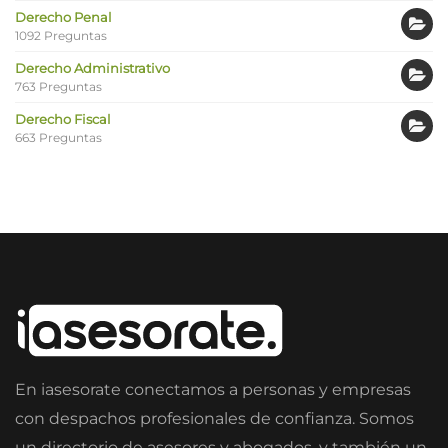
Derecho Penal
1092 Preguntas
Derecho Administrativo
763 Preguntas
Derecho Fiscal
663 Preguntas
En iasesorate conectamos a personas y empresas
con despachos profesionales de confianza. Somos
un directorio de asesores y abogados, y también un