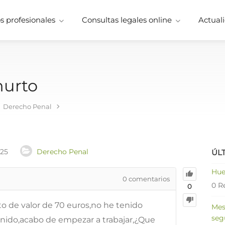
 profesionales
Consultas legales online
Actuali
hurto
Derecho Penal
025
Derecho Penal
ÚL
Hue
0
comentarios
0 R
0
o de valor de 70 euros,no he tenido
Mes
seg
enido,acabo de empezar a trabajar,¿Que