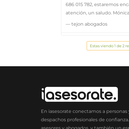
686 015 782, estaremos enc
atención, un saludo. Mónic
— tejon abogados
Estas viendo 1 de 2 r
En iasesorate conectamos a personas
despachos profesionales de confianza
asesores y abogados, y también un e