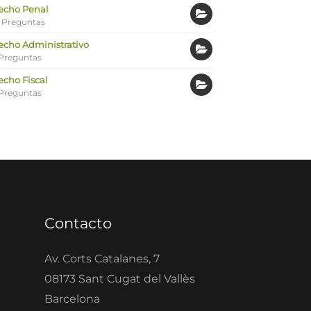
echo Penal
 Preguntas
echo Administrativo
Preguntas
echo Fiscal
Preguntas
Contacto
Av. Corts Catalanes, 7
08173 Sant Cugat del Vallès
Barcelona