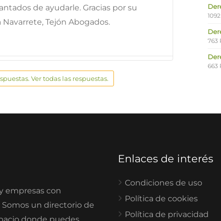
Der
antados de ayudarle. Gracias por su
1092
a Navarrete, Tejón Abogados.
Der
763 
Der
663 
espuestas. Ver todas las respuestas.
Enlaces de interés
Condiciones de uso
 y empresas con
Política de cookies
. Somos un directorio de
Política de privacidad
spacio donde puedes