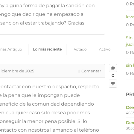
0 R
y alguna forma de pagar la sanción con
tengo que decir que he empezado a
lev
sancion al estar trabajando? Gracias
0 R
Sin
judi
más Antiguo
Lo más reciente
Votado
Activo
0 R
sin
diciembre de 2025
0
Comentar
0 R
0
 contactar con nuestro despacho, respecto
PR
ue la pena que le impongan puede
n beneficio de la comunidad dependiendo
Dere
en cualquier caso si lo desea podemos
4653
onseguir la menor pena posible. Si lo
Der
305
ntacto con nosotros llamando al teléfono