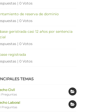
espuestas
|
0 Votos
antamiento de reserva de dominio
espuestas
|
0 Votos
 base geristrada casi 12 años por sentencia
cial
espuestas
|
0 Votos
 base registrada
espuestas
|
0 Votos
INCIPALES TEMAS
cho Civil
 Preguntas
echo Laboral
0 Preguntas