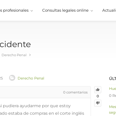
 profesionales
Consultas legales online
Actuali
ncidente
Derecho Penal
25
Derecho Penal
ÚL
Hue
0
comentarios
0 R
0
 si pudiera ayudarme por que estoy
Mes
seg
ado estaba de compras en el corte inglés