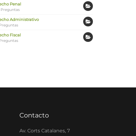
echo Penal
 Preguntas
echo Administrativo
Preguntas
echo Fiscal
Preguntas
Contacto
Av. Corts Catalanes, 7