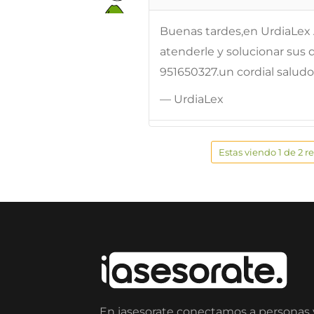
Buenas tardes,en UrdiaLe
atenderle y solucionar sus d
951650327.un cordial saludo
— UrdiaLex
Estas viendo 1 de 2 r
En iasesorate conectamos a personas