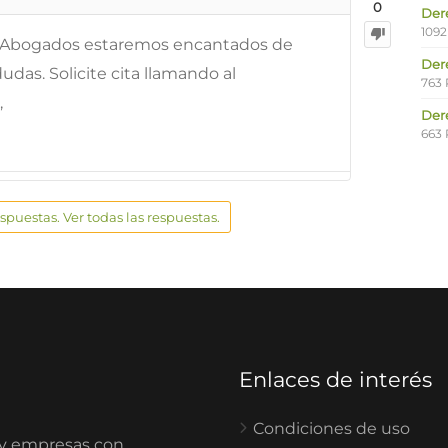
0
Der
1092
x Abogados estaremos encantados de
Der
udas. Solicite cita llamando al
763 
,
Der
663 
espuestas. Ver todas las respuestas.
Enlaces de interés
Condiciones de uso
 y empresas con