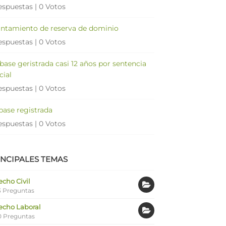
espuestas
|
0 Votos
antamiento de reserva de dominio
espuestas
|
0 Votos
 base geristrada casi 12 años por sentencia
cial
espuestas
|
0 Votos
 base registrada
espuestas
|
0 Votos
INCIPALES TEMAS
cho Civil
 Preguntas
echo Laboral
0 Preguntas