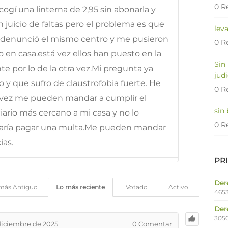
0 R
ogí una linterna de 2,95 sin abonarla y
juicio de faltas pero el problema es que
lev
 denunció el mismo centro y me pusieron
0 R
io en casa.está vez ellos han puesto en la
Sin
e por lo de la otra vez.Mi pregunta ya
judi
 y que sufro de claustrofobia fuerte. He
0 R
a vez me pueden mandar a cumplir el
sin
iario más cercano a mi casa y no lo
0 R
taría pagar una multa.Me pueden mandar
ias.
PR
Dere
más Antiguo
Lo más reciente
Votado
Activo
4653
Der
305
diciembre de 2025
0
Comentar