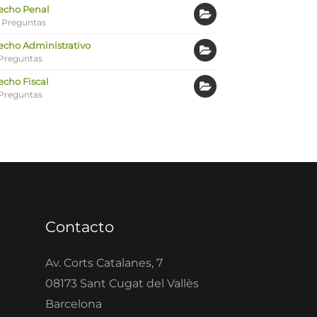
echo Penal
 Preguntas
echo Administrativo
Preguntas
echo Fiscal
Preguntas
Contacto
Av. Corts Catalanes, 7
08173 Sant Cugat del Vallès
Barcelona