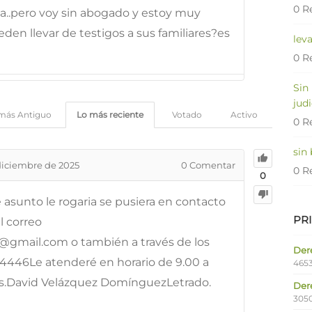
0 R
a..pero voy sin abogado y estoy muy
den llevar de testigos a sus familiares?es
lev
0 R
Sin
judi
más Antiguo
Lo más reciente
Votado
Activo
0 R
sin
diciembre de 2025
0
Comentar
0 R
0
 asunto le rogaria se pusiera en contacto
PR
l correo
gmail.com o también a través de los
Dere
4446Le atenderé en horario de 9.00 a
4653
oras.David Velázquez DomínguezLetrado.
Der
305