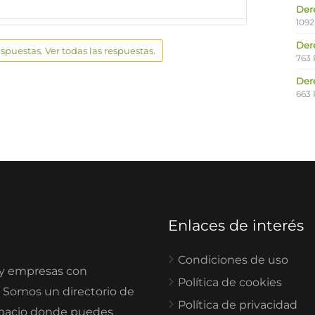
Der
1092
Der
espuestas. Ver todas las respuestas.
763 
Der
663 
Enlaces de interés
Condiciones de uso
 y empresas con
Política de cookies
. Somos un directorio de
Política de privacidad
spacio donde puedes