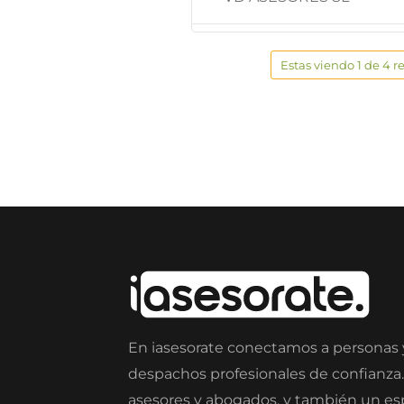
Estas viendo 1 de 4 r
En iasesorate conectamos a personas
despachos profesionales de confianza
asesores y abogados, y también un e