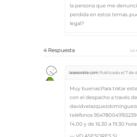
la persona que me denunci
perdida en estos temas..pue
legal?
4
Respuesta
Lo 
iasesorate.com
Publicado el 7 de 
Muy buenas:Para tratar este
con el despacho a través de
davidvelazquezdominguez@
teléfonos 954780047/65239
14.00 y de 16.30 a 19.30 h
— VD ASESORES SL