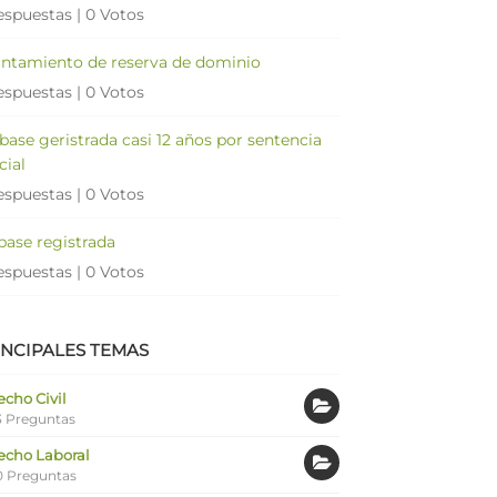
espuestas
|
0 Votos
antamiento de reserva de dominio
espuestas
|
0 Votos
 base geristrada casi 12 años por sentencia
cial
espuestas
|
0 Votos
 base registrada
espuestas
|
0 Votos
INCIPALES TEMAS
cho Civil
 Preguntas
echo Laboral
0 Preguntas