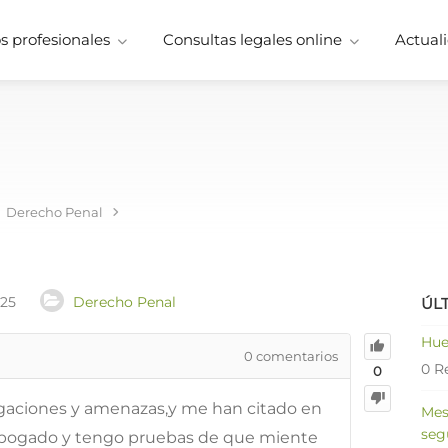
 profesionales
Consultas legales online
Actuali
Derecho Penal
025
Derecho Penal
ÚL
Hue
0
comentarios
0 R
0
aciones y amenazas,y me han citado en
Mes
seg
n abogado y tengo pruebas de que miente