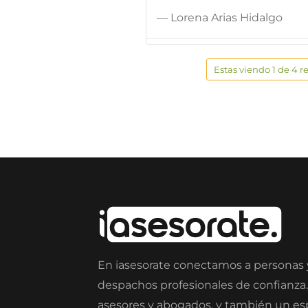
— Lorena Arias Hidalgo
Estas viendo 1 de 4 r
En iasesorate conectamos a personas
despachos profesionales de confianza
asesores y abogados, y también un e