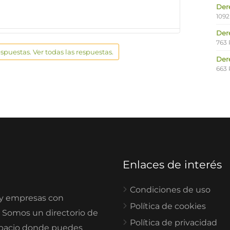
Der
1092
Der
763 
espuestas. Ver todas las respuestas.
Der
663 
Enlaces de interés
Condiciones de uso
 y empresas con
Política de cookies
. Somos un directorio de
Política de privacidad
spacio donde puedes