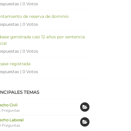
espuestas
|
0 Votos
antamiento de reserva de dominio
espuestas
|
0 Votos
 base geristrada casi 12 años por sentencia
cial
espuestas
|
0 Votos
 base registrada
espuestas
|
0 Votos
INCIPALES TEMAS
cho Civil
 Preguntas
echo Laboral
0 Preguntas