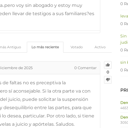
0 R
a..pero voy sin abogado y estoy muy
den llevar de testigos a sus familiares?es
lev
0 R
Sin
judi
más Antiguo
Lo más reciente
Votado
Activo
0 R
sin
diciembre de 2025
0
Comentar
0 R
0
s de faltas no es preceptiva la
PR
o sí aconsejable. Si la otra parte va con
del juicio, puede solicitar la suspensión
Dere
 desequilibrio entre las partes, para que
4653
 lo desea, particular. Por otro lado, si tiene
Der
305
las a juicio y apórtelas. Saludos.