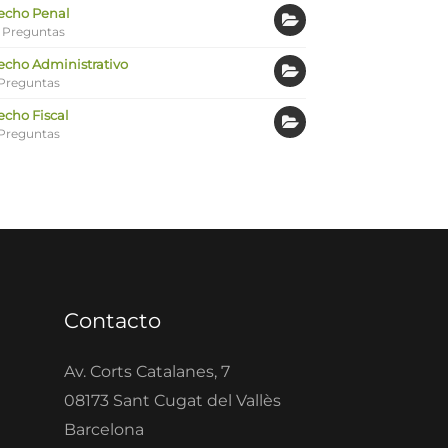
echo Penal
 Preguntas
echo Administrativo
Preguntas
echo Fiscal
Preguntas
Contacto
Av. Corts Catalanes, 7
08173 Sant Cugat del Vallès
Barcelona