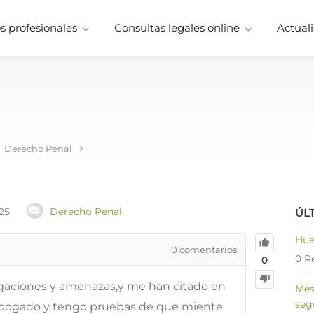
 profesionales
Consultas legales online
Actuali
Derecho Penal
25
Derecho Penal
ÚL
Hue
0
comentarios
0 R
0
aciones y amenazas,y me han citado en
Mes
seg
n abogado y tengo pruebas de que miente