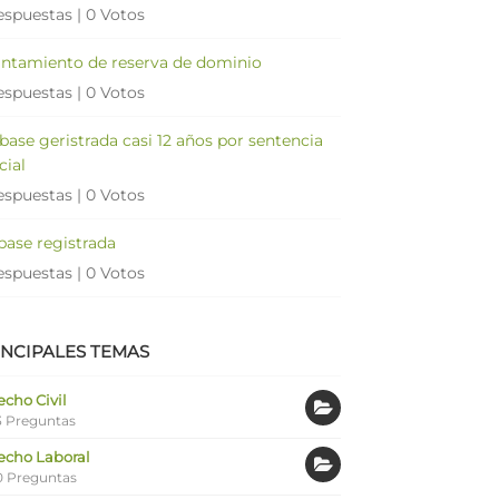
espuestas
|
0 Votos
antamiento de reserva de dominio
espuestas
|
0 Votos
 base geristrada casi 12 años por sentencia
cial
espuestas
|
0 Votos
 base registrada
espuestas
|
0 Votos
INCIPALES TEMAS
cho Civil
 Preguntas
echo Laboral
0 Preguntas