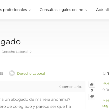
 profesionales
Consultas legales online
Actuali
ogado
Derecho Laboral
25
Derecho Laboral
ÚL
Hue
0
comentarios
0 R
0
ar a un abogado de manera anónima?
Mes
seg
o de colegiado y parece ser que ha