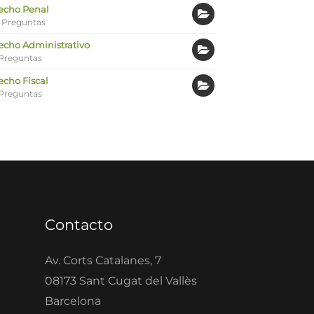
echo Penal
 Preguntas
echo Administrativo
Preguntas
echo Fiscal
Preguntas
Contacto
Av. Corts Catalanes, 7
08173 Sant Cugat del Vallès
Barcelona