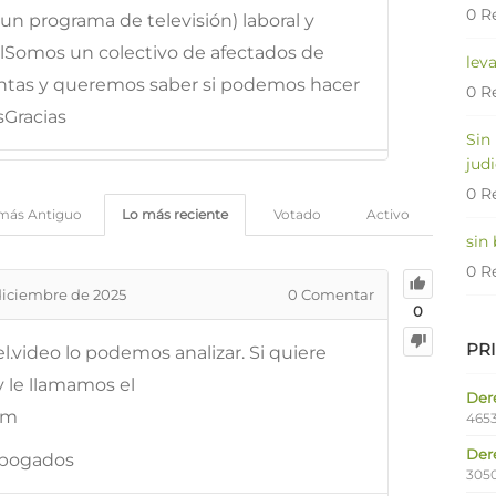
0 R
 un programa de televisión) laboral y
alSomos un colectivo de afectados de
lev
entas y queremos saber si podemos hacer
0 R
sGracias
Sin
judi
0 R
más Antiguo
Lo más reciente
Votado
Activo
sin
0 R
diciembre de 2025
0
Comentar
0
PR
del.video lo podemos analizar. Si quiere
 le llamamos el
Dere
om
4653
Der
Abogados
305