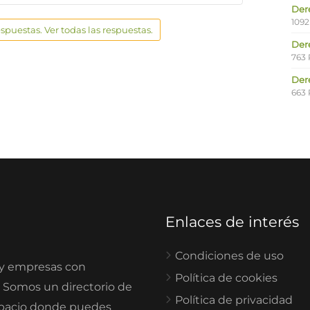
Der
1092
espuestas. Ver todas las respuestas.
Der
763 
Der
663 
Enlaces de interés
Condiciones de uso
 y empresas con
Política de cookies
. Somos un directorio de
Política de privacidad
spacio donde puedes