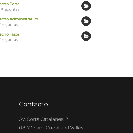
echo Penal
 Preguntas
echo Administrativo
Preguntas
echo Fiscal
Preguntas
Contacto
Av. Corts Catalanes, 7
08173 Sant Cugat del Vallès