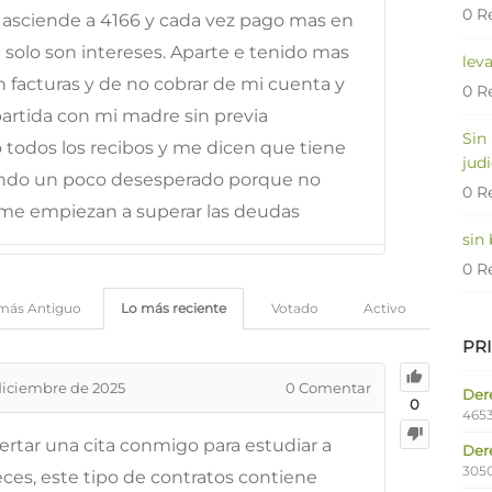
0 R
a asciende a 4166 y cada vez pago mas en
te solo son intereses. Aparte e tenido mas
lev
 facturas y de no cobrar de mi cuenta y
0 R
artida con mi madre sin previa
Sin
o todos los recibos y me dicen que tiene
judi
. Ando un poco desesperado porque no
0 R
 me empiezan a superar las deudas
sin
0 R
más Antiguo
Lo más reciente
Votado
Activo
PR
diciembre de 2025
0
Comentar
Dere
0
4653
rtar una cita conmigo para estudiar a
Der
305
ces, este tipo de contratos contiene