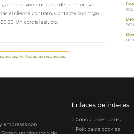
Der
s, por decisión unilateral de la empresa
1092
más el cliente contrató. Contacte conmigo
Der
.50.66. Un cordial saludo.
763 
Der
663 
espuestas. Ver todas las respuestas.
Enlaces de interés
Condiciones de uso
 y empresas con
Política de cookies
. Somos un directorio de