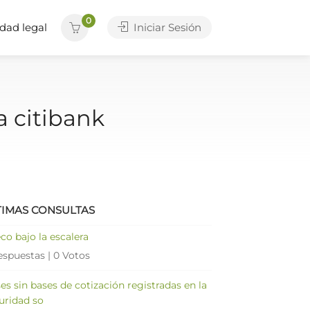
0
dad legal
Iniciar Sesión
a citibank
TIMAS CONSULTAS
co bajo la escalera
espuestas
|
0 Votos
es sin bases de cotización registradas en la
uridad so