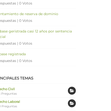
espuestas
|
0 Votos
antamiento de reserva de dominio
espuestas
|
0 Votos
 base geristrada casi 12 años por sentencia
cial
espuestas
|
0 Votos
 base registrada
espuestas
|
0 Votos
INCIPALES TEMAS
cho Civil
 Preguntas
echo Laboral
0 Preguntas