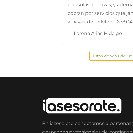
cláusulas abusivas, y ademá
cobran por servicios que ja
a través del teléfono 678.04
— Lorena Arias Hidalgo
Estas viendo 1 de 2 r
En iasesorate conectamos a personas
despachos profesionales de confianza