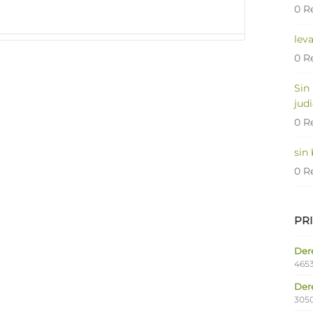
0 R
lev
0 R
Sin
judi
0 R
sin
0 R
PR
Dere
4653
Der
305