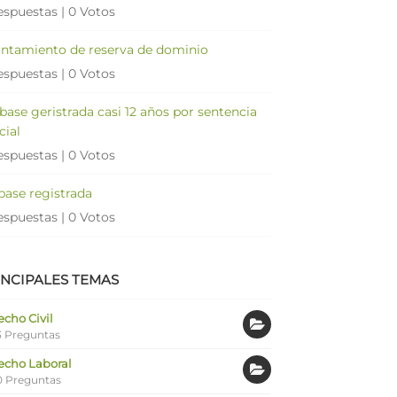
espuestas
|
0 Votos
antamiento de reserva de dominio
espuestas
|
0 Votos
 base geristrada casi 12 años por sentencia
cial
espuestas
|
0 Votos
 base registrada
espuestas
|
0 Votos
INCIPALES TEMAS
cho Civil
 Preguntas
echo Laboral
0 Preguntas