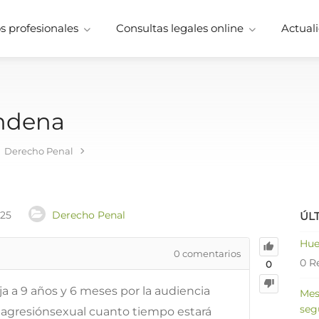
 profesionales
Consultas legales online
Actuali
ondena
Derecho Penal
025
Derecho Penal
ÚL
Hue
0
comentarios
0 R
0
a a 9 años y 6 meses por la audiencia
Mes
seg
r agresiónsexual cuanto tiempo estará