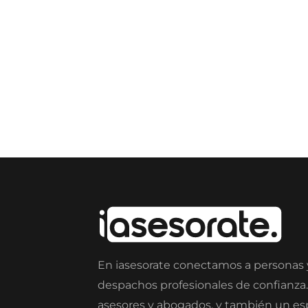
En iasesorate conectamos a personas
despachos profesionales de confianza
asesores y abogados, y también un e