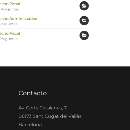
echo Penal
 Preguntas
echo Administrativo
Preguntas
echo Fiscal
Preguntas
Contacto
Av. Corts Catalanes, 7
08173 Sant Cugat del Vallès
Barcelona