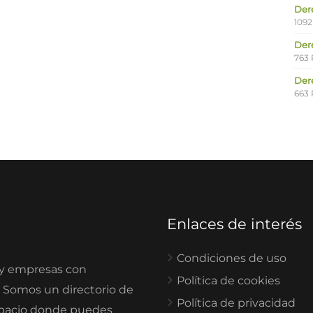
Der
1092
Der
763 
Der
663 
Enlaces de interés
Condiciones de uso
 y empresas con
Política de cookies
. Somos un directorio de
Política de privacidad
spacio donde puedes