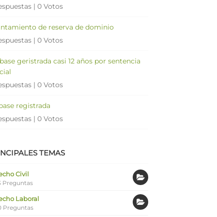
espuestas
|
0 Votos
antamiento de reserva de dominio
espuestas
|
0 Votos
 base geristrada casi 12 años por sentencia
cial
espuestas
|
0 Votos
 base registrada
espuestas
|
0 Votos
INCIPALES TEMAS
cho Civil
 Preguntas
echo Laboral
0 Preguntas