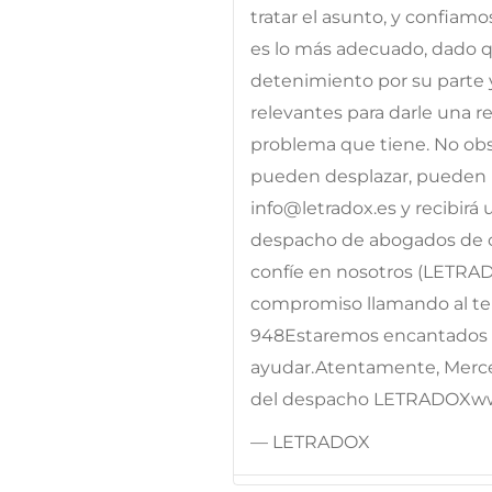
tratar el asunto, y confiam
es lo más adecuado, dado qu
detenimiento por su parte 
relevantes para darle una res
problema que tiene. No obst
pueden desplazar, pueden p
info@letradox.es y recibirá
despacho de abogados de c
confíe en nosotros (LETRA
compromiso llamando al telé
948Estaremos encantados d
ayudar.Atentamente, Merc
del despacho LETRADOXw
— LETRADOX