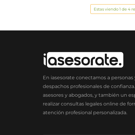
Estas viendo 1 de 4 r
En iasesorate conectamos a personas
despachos profesionales de confianza
asesores y abogados, y también un e
realizar consultas legales online de fo
atención profesional personalizada.