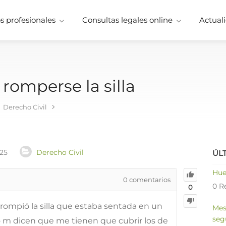
 profesionales
Consultas legales online
Actuali
romperse la silla
Derecho Civil
025
Derecho Civil
ÚL
Hue
0
comentarios
0 R
0
ompió la silla que estaba sentada en un
Mes
seg
o m dicen que me tienen que cubrir los de