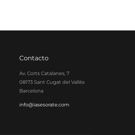
Contacto
Av. Corts Catalanes, 7
08173 Sant Cugat del Vallès
Barcelona
info@iasesorate.com