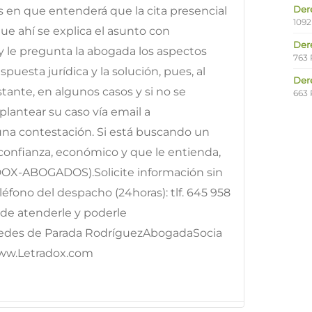
Der
os en que entenderá que la cita presencial
1092
e ahí se explica el asunto con
Der
y le pregunta la abogada los aspectos
763 
puesta jurídica y la solución, pues, al
Der
ante, en algunos casos y si no se
663 
lantear su caso vía email a
 una contestación. Si está buscando un
onfianza, económico y que le entienda,
DOX-ABOGADOS).Solicite información sin
fono del despacho (24horas): tlf. 645 958
e atenderle y poderle
edes de Parada RodríguezAbogadaSocia
ww.Letradox.com