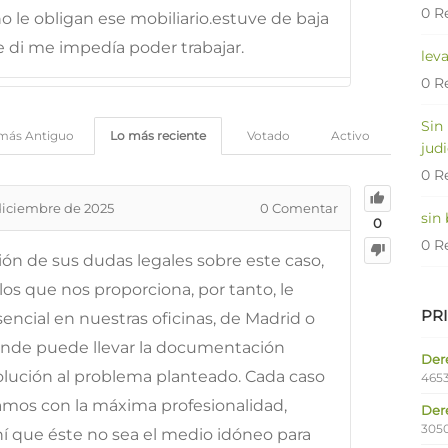
0 R
o le obligan ese mobiliario.estuve de baja
 di me impedía poder trabajar.
lev
0 R
Sin
más Antiguo
Lo más reciente
Votado
Activo
judi
0 R
diciembre de 2025
0
Comentar
sin
0
0 R
ción de sus dudas legales sobre este caso,
os que nos proporciona, por tanto, le
PR
ncial en nuestras oficinas, de Madrid o
onde puede llevar la documentación
Dere
solución al problema planteado. Cada caso
4653
tamos con la máxima profesionalidad,
Der
305
ahí que éste no sea el medio idóneo para