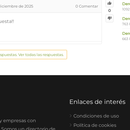
Der
diciembre de 2025
0
Comentar
1092
0
Der
esta!!
763 
Der
663 
espuestas. Ver todas las respuestas.
Enlaces de interés
Condiciones de uso
 y empresas con
Política de cookies
. Somos un directorio de