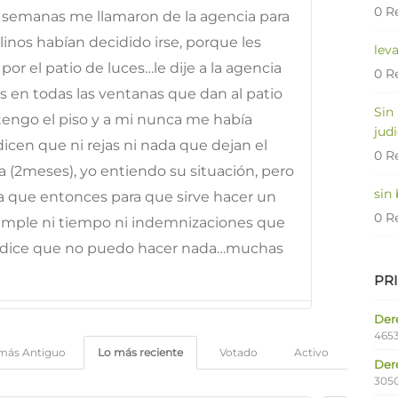
0 R
 semanas me llamaron de la agencia para
inos habían decidido irse, porque les
lev
por el patio de luces…le dije a la agencia
0 R
 en todas las ventanas que dan al patio
Sin
tengo el piso y a mi nunca me había
judi
icen que ni rejas ni nada que dejan el
0 R
za (2meses), yo entiendo su situación, pero
sin
ya que entonces para que sirve hacer un
0 R
cumple ni tiempo ni indemnizaciones que
e dice que no puedo hacer nada…muchas
PR
Dere
4653
más Antiguo
Lo más reciente
Votado
Activo
Der
305