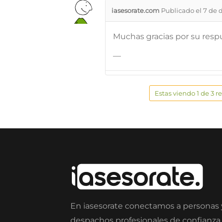
iasesorate.com
Publicado el 7 de 
Muchas gracias por su respu
—
Estas viendo 1 de 3 r
En iasesorate conectamos a personas
despachos profesionales de confianza