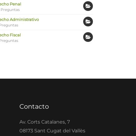
echo Penal
 Preguntas
echo Administrativo
Preguntas
echo Fiscal
Preguntas
Contacto
Av. Corts Catalanes, 7
08173 Sant Cugat del Vallès