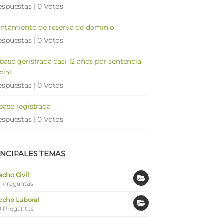
espuestas
|
0 Votos
antamiento de reserva de dominio
espuestas
|
0 Votos
 base geristrada casi 12 años por sentencia
cial
espuestas
|
0 Votos
 base registrada
espuestas
|
0 Votos
INCIPALES TEMAS
cho Civil
 Preguntas
echo Laboral
0 Preguntas