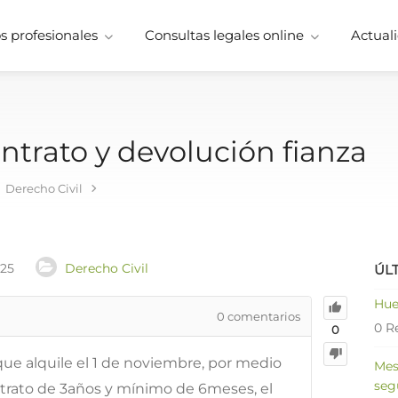
 profesionales
Consultas legales online
Actuali
trato y devolución fianza
Derecho Civil
025
Derecho Civil
ÚL
Hue
0
comentarios
0 R
0
 que alquile el 1 de noviembre, por medio
Mes
seg
trato de 3años y mínimo de 6meses, el