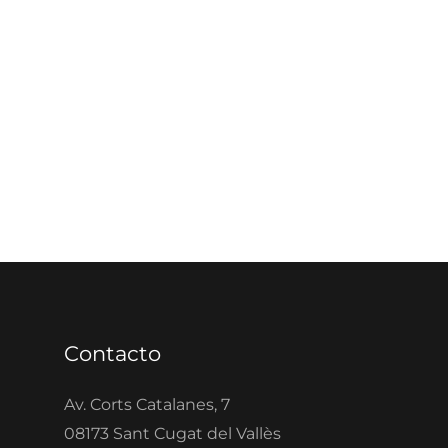
Contacto
Av. Corts Catalanes, 7
08173 Sant Cugat del Vallès