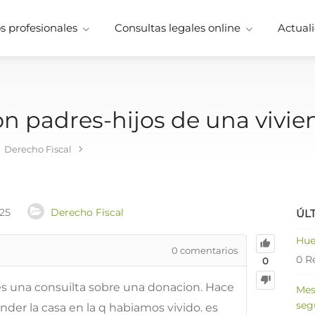
 profesionales
Consultas legales online
Actuali
n padres-hijos de una vivi
Derecho Fiscal
025
Derecho Fiscal
ÚL
Hue
0
comentarios
0 R
0
es una consuilta sobre una donacion. Hace
Mes
seg
der la casa en la q habiamos vivido. es