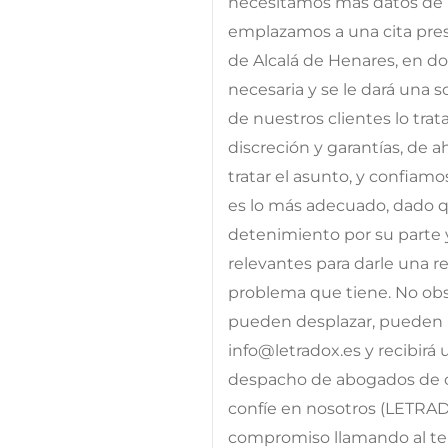
necesitamos más datos de l
emplazamos a una cita prese
de Alcalá de Henares, en d
necesaria y se le dará una 
de nuestros clientes lo tra
discreción y garantías, de 
tratar el asunto, y confiam
es lo más adecuado, dado qu
detenimiento por su parte 
relevantes para darle una res
problema que tiene. No obst
pueden desplazar, pueden p
info@letradox.es y recibirá
despacho de abogados de c
confíe en nosotros (LETRA
compromiso llamando al telé