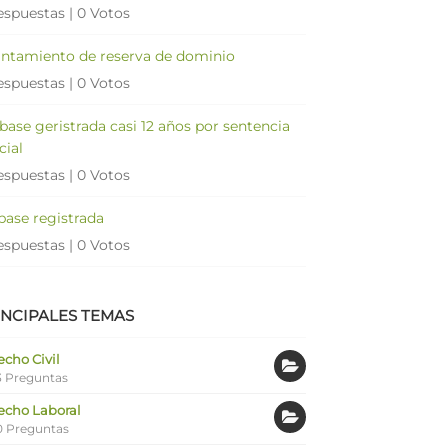
espuestas
|
0 Votos
antamiento de reserva de dominio
espuestas
|
0 Votos
 base geristrada casi 12 años por sentencia
cial
espuestas
|
0 Votos
 base registrada
espuestas
|
0 Votos
INCIPALES TEMAS
cho Civil
 Preguntas
echo Laboral
0 Preguntas