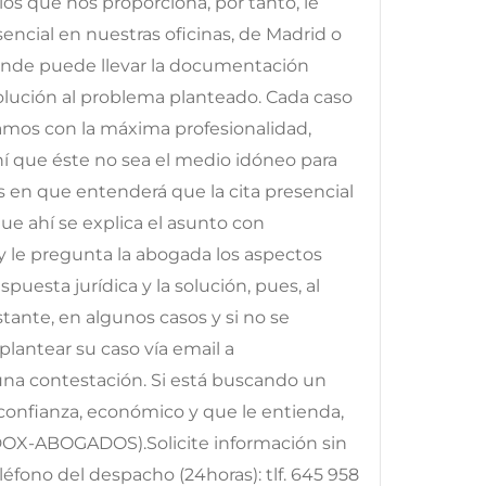
os que nos proporciona, por tanto, le
ncial en nuestras oficinas, de Madrid o
onde puede llevar la documentación
solución al problema planteado. Cada caso
tamos con la máxima profesionalidad,
ahí que éste no sea el medio idóneo para
os en que entenderá que la cita presencial
e ahí se explica el asunto con
y le pregunta la abogada los aspectos
puesta jurídica y la solución, pues, al
ante, en algunos casos y si no se
lantear su caso vía email a
 una contestación. Si está buscando un
onfianza, económico y que le entienda,
DOX-ABOGADOS).Solicite información sin
fono del despacho (24horas): tlf. 645 958