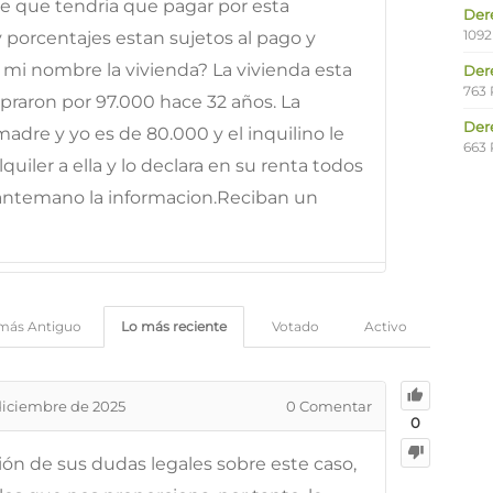
e que tendria que pagar por esta
Der
1092
porcentajes estan sujetos al pago y
 mi nombre la vivienda? La vivienda esta
Der
763 
praron por 97.000 hace 32 años. La
Der
re y yo es de 80.000 y el inquilino le
663 
quiler a ella y lo declara en su renta todos
 antemano la informacion.Reciban un
más Antiguo
Lo más reciente
Votado
Activo
diciembre de 2025
0
Comentar
0
ción de sus dudas legales sobre este caso,