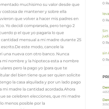
0 R
rementado muchisimo su valor desde que
 costosa de mantener y sobre ella
lev
vieron que volver a hacer mis padres en
0 R
 Yo decidi comprarsela, pero tengo 2
Sin
uerdo p el que yo pagaria lo que
judi
 cantidad mensual a mi madre durante 25
0 R
 escrito.De este modo, cancele la
sin
ri una nueva con otro banco. Nunca
0 R
a mi nombre y la hipoteca esta a nombre
lares pero la pago yo (para que te
ular del bien tiene que ser quien solicite
PR
engo la casa alquilada y por un lado pago
Dere
a mi madre la cantidad acordada.Ahora
4653
ue se celebren elecciones, que mi madre
Der
lo menos posible por la
305