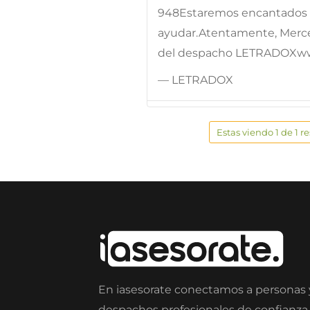
948Estaremos encantados d
ayudar.Atentamente, Merc
del despacho LETRADOXw
— LETRADOX
Estas viendo 1 de 1 r
En iasesorate conectamos a personas
despachos profesionales de confianza