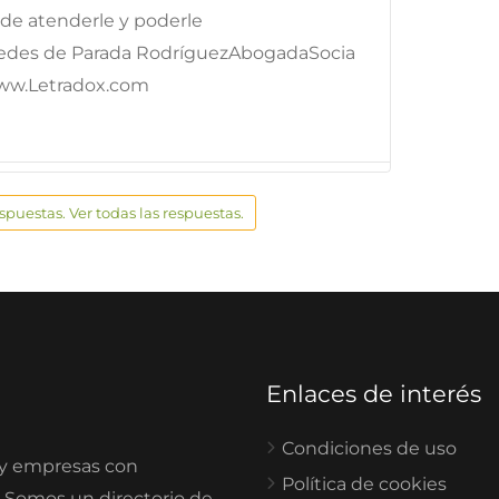
e atenderle y poderle
edes de Parada RodríguezAbogadaSocia
ww.Letradox.com
espuestas. Ver todas las respuestas.
Enlaces de interés
Condiciones de uso
 y empresas con
Política de cookies
. Somos un directorio de