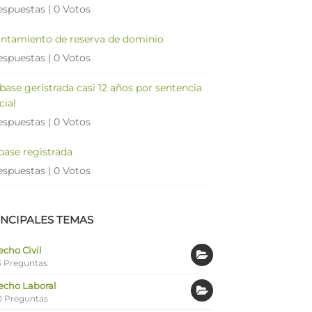
espuestas
|
0 Votos
antamiento de reserva de dominio
espuestas
|
0 Votos
 base geristrada casi 12 años por sentencia
cial
espuestas
|
0 Votos
 base registrada
espuestas
|
0 Votos
INCIPALES TEMAS
cho Civil
 Preguntas
echo Laboral
0 Preguntas