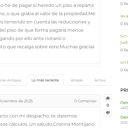
0 R
o he de pagar si heredo un piso a repartir
, o que graba al valor de la propiedad.Me
lev
es teniendo en cuenta las reducciones y
0 R
 del piso de que forma pagaría menos
Sin
gando por ello ante notario o
judi
to que recaiga sobre este.Muchas gracias
0 R
sin
0 R
más Antiguo
Lo más reciente
Votado
Activo
PR
diciembre de 2025
0
Comentar
Dere
0
4653
tacto con mi despacho; te daremos
Der
305
os cálculos. Un saludo,Cristina Montijano.