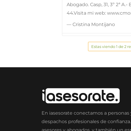
Abogado. Casp, 31, 3º 2ª A.- 
44.Visita mi web: www.cmo
— Cristina Montijano
Estas viendo 1 de 2 r
En iasesorate conectamos a personas
despachos profesionales de confianza
asesores y abogados, y también un e