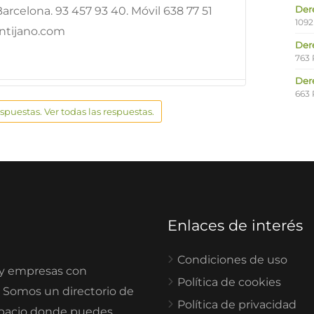
Der
Barcelona. 93 457 93 40. Móvil 638 77 51
1092
ntijano.com
Der
763 
Der
663 
espuestas. Ver todas las respuestas.
Enlaces de interés
Condiciones de uso
 y empresas con
Política de cookies
. Somos un directorio de
Política de privacidad
spacio donde puedes