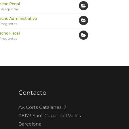
echo Penal
 Preguntas
echo Administrativo
Preguntas
echo Fiscal
Preguntas
Contacto
Av. Corts Catalanes, 7
08173 Sant Cugat del Vallès
Barcelona