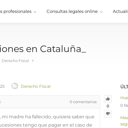
 profesionales
Consultas legales online
Actuali
iones en Cataluña_
Derecho Fiscal
025
Derecho Fiscal
ÚL
Hue
5
0
comentarios
0 R
0
 mi madre ha fallecido, quisiera saber que
Mes
seg
ucesiones tengo que pagar en el caso de