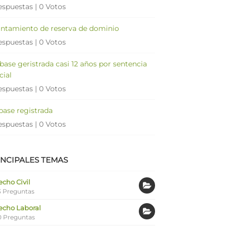
espuestas
|
0 Votos
antamiento de reserva de dominio
espuestas
|
0 Votos
 base geristrada casi 12 años por sentencia
cial
espuestas
|
0 Votos
 base registrada
espuestas
|
0 Votos
INCIPALES TEMAS
cho Civil
 Preguntas
echo Laboral
0 Preguntas