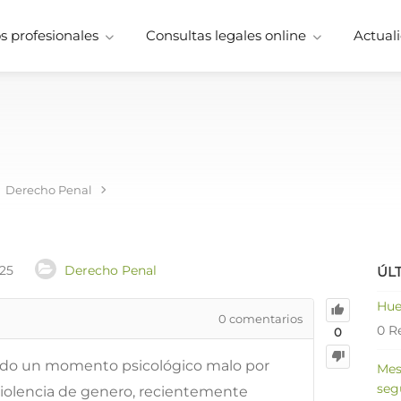
 profesionales
Consultas legales online
Actuali
Derecho Penal
025
Derecho Penal
ÚL
Hue
0
comentarios
0 R
0
ndo un momento psicológico malo por
Mes
seg
iolencia de genero, recientemente