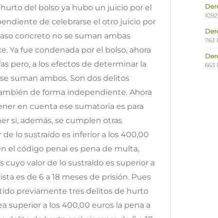
Der
hurto del bolso ya hubo un juicio por el
1092
ndiente de celebrarse el otro juicio por
Der
u caso concreto no se suman ambas
763 
. Ya fue condenada por el bolso, ahora
Der
fas pero, a los efectos de determinar la
663 
o se suman ambos. Son dos delitos
ambién de forma independiente. Ahora
 tener en cuenta ese sumatoria es para
er si, además, se cumplen otras
de lo sustraído es inferior a los 400,00
en el código penal es pena de multa,
 cuyo valor de lo sustraído es superior a
ista es de 6 a 18 meses de prisión. Pues
ido previamente tres delitos de hurto
 superior a los 400,00 euros la pena a