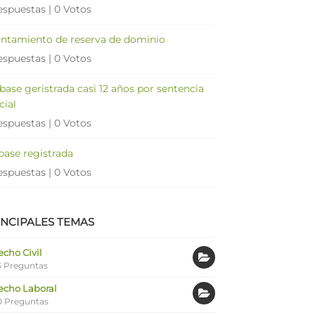
espuestas
|
0 Votos
antamiento de reserva de dominio
espuestas
|
0 Votos
 base geristrada casi 12 años por sentencia
cial
espuestas
|
0 Votos
 base registrada
espuestas
|
0 Votos
INCIPALES TEMAS
cho Civil
 Preguntas
echo Laboral
0 Preguntas