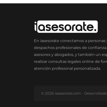
En iasesorate conectamos a personas
despachos profesionales de confianza
asesores y abogados, y también un e
realizar consultas legales online de fo
atención profesional personalizada.
© 2026 iasesorate.com - Desarrollad