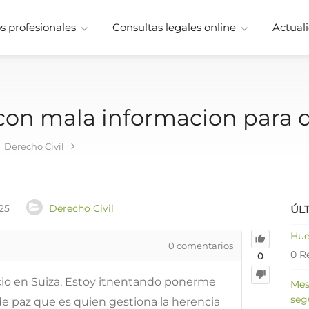
 profesionales
Consultas legales online
Actuali
 con mala informacion para 
Derecho Civil
25
Derecho Civil
ÚL
Hue
0
comentarios
0 R
0
cio en Suiza. Estoy itnentando ponerme
Mes
seg
de paz que es quien gestiona la herencia