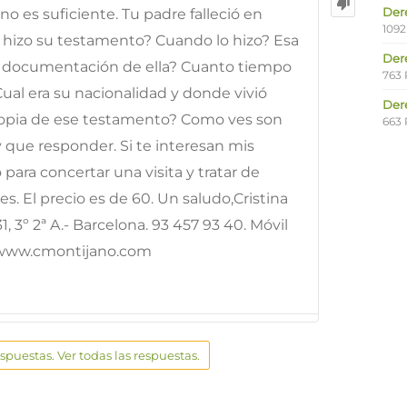
Der
o es suficiente. Tu padre falleció en
1092
e hizo su testamento? Cuando lo hizo? Esa
Der
ay documentación de ella? Cuanto tiempo
763 
Cual era su nacionalidad y donde vivió
Der
 copia de ese testamento? Como ves son
663 
que responder. Si te interesan mis
para concertar una visita y tratar de
s. El precio es de 60. Un saludo,Cristina
, 3º 2ª A.- Barcelona. 93 457 93 40. Móvil
: www.cmontijano.com
espuestas. Ver todas las respuestas.