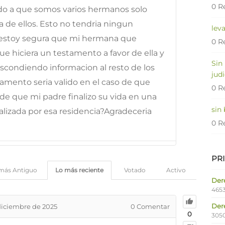
0 R
do a que somos varios hermanos solo
na de ellos. Esto no tendria ningun
lev
 estoy segura que mi hermana que
0 R
e hiciera un testamento a favor de ella y
Sin
escondiendo informacion al resto de los
judi
amento seria valido en el caso de que
0 R
 de que mi padre finalizo su vida en una
sin
ealizada por esa residencia?Agradeceria
0 R
PR
más Antiguo
Lo más reciente
Votado
Activo
Dere
4653
Der
diciembre de 2025
0
Comentar
0
305