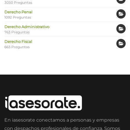
3050 Preguntas
Derecho Penal
1092 Preguntas
Derecho Administrativo
763 Preguntas
Derecho Fiscal
663 Preguntas
En iasesorate conectamos a personas y empresas
con despachos profesionales de confianza. Somos