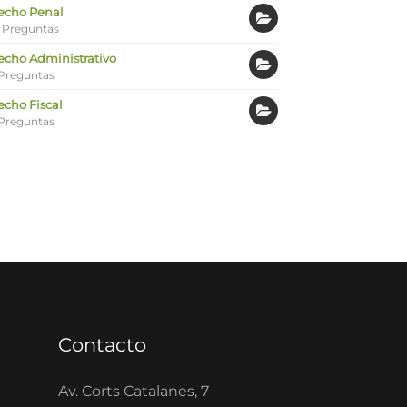
echo Penal
 Preguntas
echo Administrativo
Preguntas
echo Fiscal
Preguntas
Contacto
Av. Corts Catalanes, 7