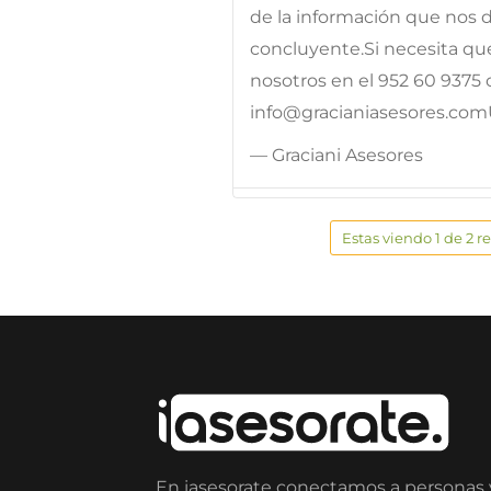
de la información que nos
concluyente.Si necesita qu
nosotros en el 952 60 9375 o
info@gracianiasesores.com
— Graciani Asesores
Estas viendo 1 de 2 r
En iasesorate conectamos a personas