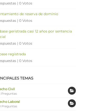
espuestas
|
0 Votos
antamiento de reserva de dominio
espuestas
|
0 Votos
 base geristrada casi 12 años por sentencia
cial
espuestas
|
0 Votos
 base registrada
espuestas
|
0 Votos
INCIPALES TEMAS
cho Civil
 Preguntas
echo Laboral
0 Preguntas