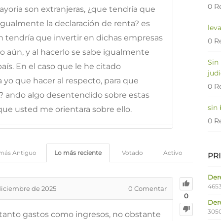
0 R
ayoria son extranjeras, ¿que tendría que
igualmente la declaración de renta? es
lev
 tendría que invertir en dichas empresas
0 R
o aún, y al hacerlo se sabe igualmente
Sin
aís. En el caso que le he citado
judi
 yo que hacer al respecto, para que
0 R
? ando algo desentendido sobre estas
sin
que usted me orientara sobre ello.
0 R
más Antiguo
Lo más reciente
Votado
Activo
PR
Dere
4653
diciembre de 2025
0
Comentar
0
Der
305
tanto gastos como ingresos, no obstante