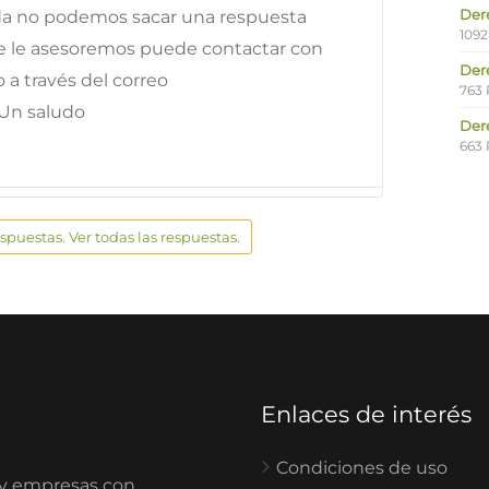
Der
 da no podemos sacar una respuesta
1092
e le asesoremos puede contactar con
Der
 a través del correo
763 
Un saludo
Der
663 
espuestas. Ver todas las respuestas.
Enlaces de interés
Condiciones de uso
 y empresas con