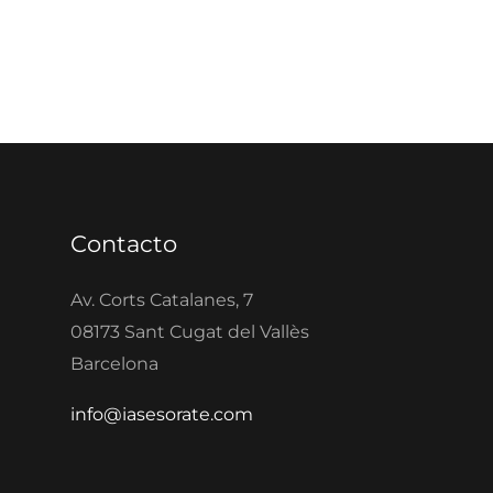
Contacto
Av. Corts Catalanes, 7
08173 Sant Cugat del Vallès
Barcelona
info@iasesorate.com