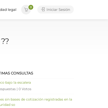
0
dad legal
Iniciar Sesión
 ??
TIMAS CONSULTAS
co bajo la escalera
espuestas
|
0 Votos
es sin bases de cotización registradas en la
uridad so