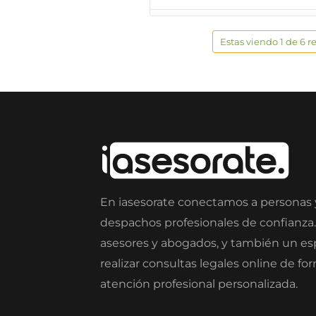
Estas viendo 1 de 6 r
En iasesorate conectamos a personas
despachos profesionales de confianza
asesores y abogados, y también un e
realizar consultas legales online de fo
atención profesional personalizada.