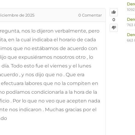
Der
1092
diciembre de 2025
0
Comentar
Der
0
763 
regunta, nos lo dijeron verbalmente, pero
Der
a, en la cual indicaba el horario de cada
663 
ijimos que no estábamos de acuerdo con
dijo que expusiéramos nosotros otro , lo
día. Todo esto fue el viernes y el lunes
uerdo , y nos dijo que no . Que era
a efectuara labores que no la compiten en
no podíamos condicionarla a la hora de la
icio . Por lo que no veo que acepten nada
nte nos indicaron . Muchas gracias por el
ndo