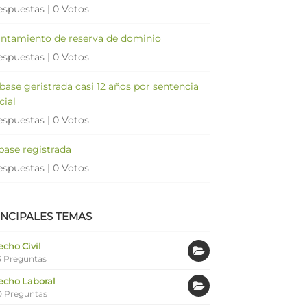
espuestas
|
0 Votos
antamiento de reserva de dominio
espuestas
|
0 Votos
 base geristrada casi 12 años por sentencia
cial
espuestas
|
0 Votos
 base registrada
espuestas
|
0 Votos
INCIPALES TEMAS
cho Civil
 Preguntas
echo Laboral
0 Preguntas