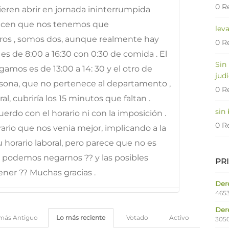
0 R
quieren abrir en jornada ininterrumpida
e dicen que nos tenemos que
lev
os , somos dos, aunque realmente hay
0 R
es de 8:00 a 16:30 con 0:30 de comida . El
Sin
amos es de 13:00 a 14: 30 y el otro de
judi
 persona, que no pertenece al departamento ,
0 R
al, cubriría los 15 minutos que faltan .
sin
rdo con el horario ni con la imposición .
0 R
ario que nos venia mejor, implicando a la
 horario laboral, pero parece que no es
i podemos negarnos ?? y las posibles
PR
ner ?? Muchas gracias .
Dere
4653
Der
más Antiguo
Lo más reciente
Votado
Activo
305