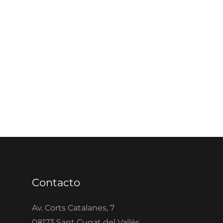
Contacto
Av. Corts Catalanes, 7
08173 Sant Cugat del Vallès