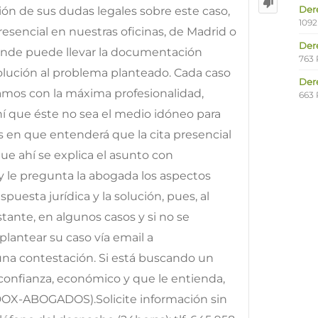
Der
ción de sus dudas legales sobre este caso,
1092
esencial en nuestras oficinas, de Madrid o
Der
onde puede llevar la documentación
763 
solución al problema planteado. Cada caso
Der
tamos con la máxima profesionalidad,
663 
ahí que éste no sea el medio idóneo para
os en que entenderá que la cita presencial
e ahí se explica el asunto con
y le pregunta la abogada los aspectos
puesta jurídica y la solución, pues, al
ante, en algunos casos y si no se
lantear su caso vía email a
 una contestación. Si está buscando un
onfianza, económico y que le entienda,
DOX-ABOGADOS).Solicite información sin