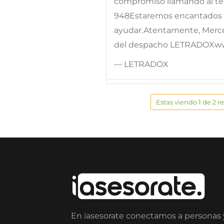
compromiso llamando al telé
948Estaremos encantados d
ayudar.Atentamente, Merc
del despacho LETRADOXw
— LETRADOX
Estas viendo 1 de 2 r
En iasesorate conectamos a personas