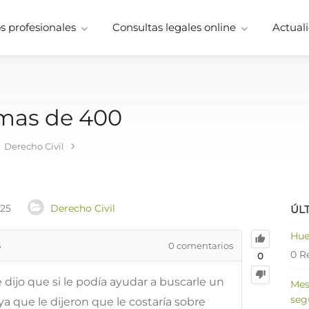
 profesionales
Consultas legales online
Actuali
mas de 400
Derecho Civil
025
Derecho Civil
ÚL
Hue
5
0
comentarios
0 R
0
ijo que si le podía ayudar a buscarle un
Mes
seg
a que le dijeron que le costaría sobre