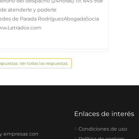
fono del despacho (24horas): tlf. 645 958
e atenderle y poderle
edes de Parada RodríguezAbogadaSocia
ww.Letradox.com
espuestas. Ver todas las respuestas.
Enlaces de interés
Condiciones de uso
 y empresas con
Política de cookies