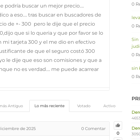
0 R
le podría buscar un mejor precio….
co a eso…. tras buscar en buscadores de
lev
io de +- 300  pero le dije que el precio
0 R
dijo que si lo queria y que por favor se lo
Sin
 mi tarjeta 300 y el me dio en efectivo
judi
ustificante de que el seguro costó 300
0 R
o le dije que eso son comisiones y que a
sin
que no es verdad…. me puede acarrear
0 R
PR
más Antiguo
Lo más reciente
Votado
Activo
Dere
4653
Der
diciembre de 2025
0
Comentar
0
305