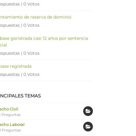
espuestas
|
0 Votos
antamiento de reserva de dominio
espuestas
|
0 Votos
 base geristrada casi 12 años por sentencia
cial
espuestas
|
0 Votos
 base registrada
espuestas
|
0 Votos
INCIPALES TEMAS
cho Civil
 Preguntas
echo Laboral
0 Preguntas