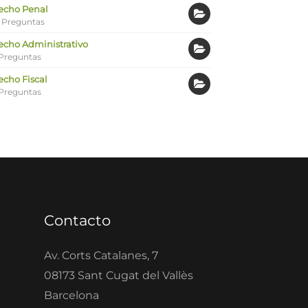
echo Penal
 Preguntas
echo Administrativo
Preguntas
echo Fiscal
Preguntas
Contacto
Av. Corts Catalanes, 7
08173 Sant Cugat del Vallès
Barcelona