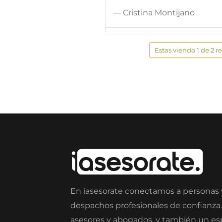
— Cristina Montijano
Estas viendo 1 de 2 r
En iasesorate conectamos a personas
despachos profesionales de confianza
asesores y abogados, y también un e