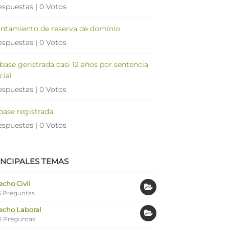
espuestas
|
0 Votos
antamiento de reserva de dominio
espuestas
|
0 Votos
 base geristrada casi 12 años por sentencia
cial
espuestas
|
0 Votos
 base registrada
espuestas
|
0 Votos
INCIPALES TEMAS
cho Civil
 Preguntas
echo Laboral
0 Preguntas