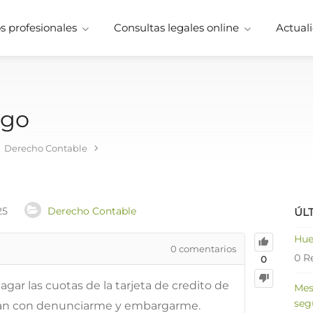
 profesionales
Consultas legales online
Actuali
ago
Derecho Contable
25
Derecho Contable
ÚL
Hue
0
comentarios
0 R
0
ar las cuotas de la tarjeta de credito de
Mes
seg
an con denunciarme y embargarme.