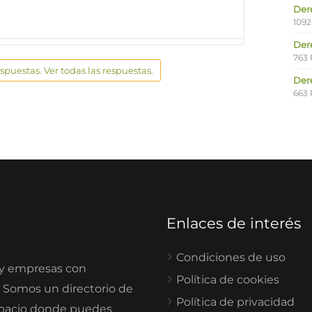
Der
1092
Der
763 
espuestas. Ver todas las respuestas.
Der
663 
Enlaces de interés
Condiciones de uso
 y empresas con
Política de cookies
. Somos un directorio de
Política de privacidad
spacio donde puedes