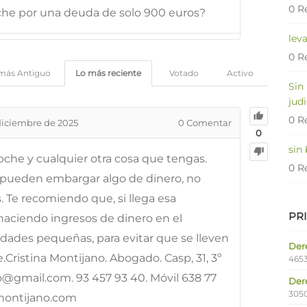
0 R
he por una deuda de solo 900 euros?
lev
0 R
más Antiguo
Lo más reciente
Votado
Activo
Sin
judi
0 R
diciembre de 2025
0
Comentar
0
sin
oche y cualquier otra cosa que tengas.
0 R
i pueden embargar algo de dinero, no
Te recomiendo que, si llega esa
PR
haciendo ingresos de dinero en el
dades pequeñas, para evitar que se lleven
Dere
.Cristina Montijano. Abogado. Casp, 31, 3º
4653
o@gmail.com. 93 457 93 40. Móvil 638 77
Der
305
cmontijano.com