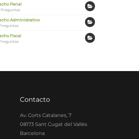
echo Penal
 Preguntas
echo Administrativo
Preguntas
echo Fiscal
Preguntas
Contacto
Av. Corts Catalanes, 7
08173 Sant Cugat del Vallès
Barcelona