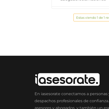
Estas viendo 1 de 1 r
En iasesorate conectamos a personas
despachos profesionales de confianza
asesores y abogados, y también un e