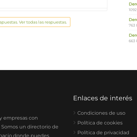
Der
1092
Der
espuestas. Ver todas las respuestas.
763 
Der
663 
Enlaces de interés
Condiciones de uso
 y empresas con
Política de cookies
. Somos un directorio de
Política de privacidad
spacio donde puedes