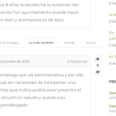
0 R
e 8 años la deuda me la reclaman del
rescrito.?un ayuntamiento puede hacer
lev
n leon y la empresa es de aqui
0 R
Sin
judi
más Antiguo
Lo más reciente
Votado
Activo
0 R
sin
diciembre de 2025
0
Comentar
0 R
0
embargo por vía administrativa y por ello
PR
uar sin necesidad de interponer una
chas que indica podría estar prescrito el
Dere
recurrir.Un saludo y quedo a su
4653
oyeroAbogado
Der
305