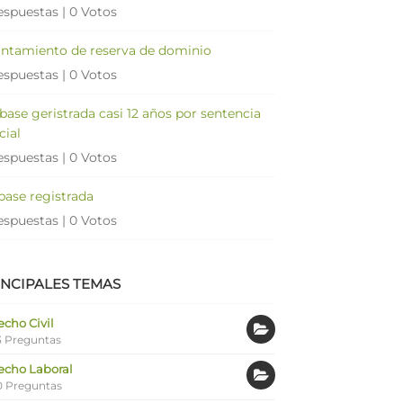
espuestas
|
0 Votos
antamiento de reserva de dominio
espuestas
|
0 Votos
 base geristrada casi 12 años por sentencia
cial
espuestas
|
0 Votos
 base registrada
espuestas
|
0 Votos
INCIPALES TEMAS
cho Civil
 Preguntas
echo Laboral
0 Preguntas