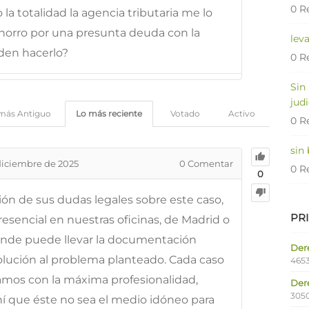
0 R
la totalidad la agencia tributaria me lo
orro por una presunta deuda con la
lev
eden hacerlo?
0 R
Sin
judi
más Antiguo
Lo más reciente
Votado
Activo
0 R
sin
diciembre de 2025
0
Comentar
0 R
0
ción de sus dudas legales sobre este caso,
PR
esencial en nuestras oficinas, de Madrid o
onde puede llevar la documentación
Dere
solución al problema planteado. Cada caso
4653
tamos con la máxima profesionalidad,
Der
305
ahí que éste no sea el medio idóneo para