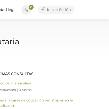
0
dad legal
Iniciar Sesión
taria
TIMAS CONSULTAS
co bajo la escalera
espuestas
|
0 Votos
es sin bases de cotización registradas en la
uridad so