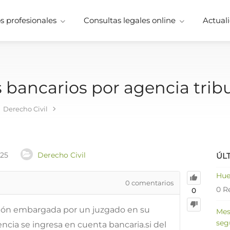
 profesionales
Consultas legales online
Actuali
bancarios por agencia tribu
Derecho Civil
025
Derecho Civil
ÚL
Hue
0
comentarios
0 R
0
ción embargada por un juzgado en su
Mes
seg
encia se ingresa en cuenta bancaria.si del