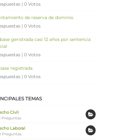
espuestas
|
0 Votos
antamiento de reserva de dominio
espuestas
|
0 Votos
 base geristrada casi 12 años por sentencia
cial
espuestas
|
0 Votos
 base registrada
espuestas
|
0 Votos
INCIPALES TEMAS
cho Civil
 Preguntas
echo Laboral
0 Preguntas