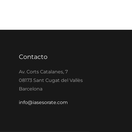
Contacto
Av. Corts Catalanes, 7
08173 Sant Cugat del Vallès
Barcelona
info@iasesorate.com