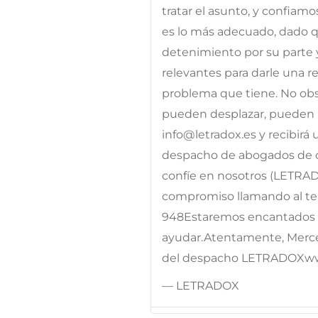
tratar el asunto, y confiam
es lo más adecuado, dado qu
detenimiento por su parte 
relevantes para darle una res
problema que tiene. No obst
pueden desplazar, pueden p
info@letradox.es y recibirá
despacho de abogados de c
confíe en nosotros (LETRA
compromiso llamando al telé
948Estaremos encantados d
ayudar.Atentamente, Merc
del despacho LETRADOXw
— LETRADOX