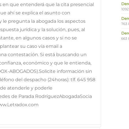
Der
os en que entenderá que la cita presencial
1092
e ahí se explica el asunto con
Der
y le pregunta la abogada los aspectos
763 
puesta jurídica y la solución, pues, al
Der
ante, en algunos casos y si no se
663 
lantear su caso vía email a
 una contestación. Si está buscando un
onfianza, económico y que le entienda,
DOX-ABOGADOS).Solicite información sin
fono del despacho (24horas): tlf. 645 958
e atenderle y poderle
edes de Parada RodríguezAbogadaSocia
ww.Letradox.com