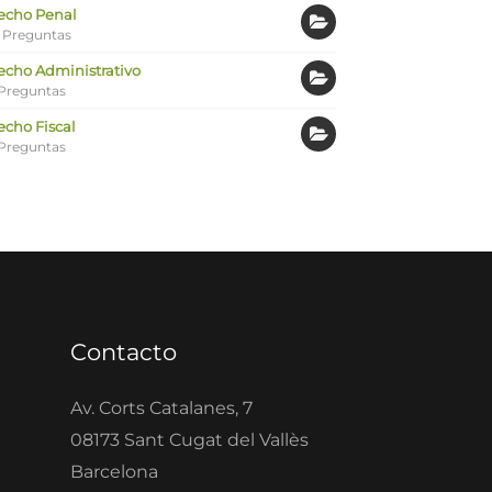
echo Penal
 Preguntas
echo Administrativo
Preguntas
echo Fiscal
Preguntas
Contacto
Av. Corts Catalanes, 7
08173 Sant Cugat del Vallès
Barcelona