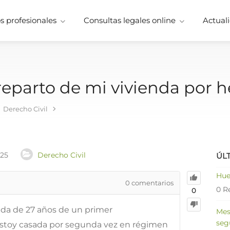
 profesionales
Consultas legales online
Actuali
reparto de mi vivienda por h
Derecho Civil
025
Derecho Civil
ÚL
Hue
0
comentarios
0 R
0
da de 27 años de un primer
Mes
seg
stoy casada por segunda vez en régimen