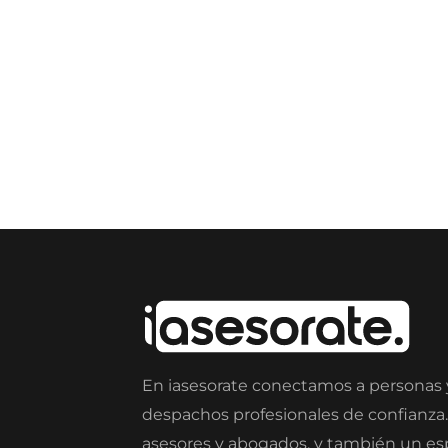
En iasesorate conectamos a personas
despachos profesionales de confianza
asesores y abogados, y también un e