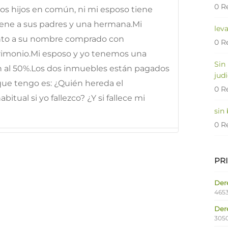
0 R
os hijos en común, ni mi esposo tiene
tiene a sus padres y una hermana.Mi
lev
nto a su nombre comprado con
0 R
trimonio.Mi esposo y yo tenemos una
Sin
n al 50%.Los dos inmuebles están pagados
judi
 que tengo es: ¿Quién hereda el
0 R
itual si yo fallezco? ¿Y si fallece mi
sin
0 R
PR
Dere
4653
Der
305