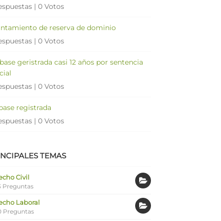
espuestas
|
0 Votos
antamiento de reserva de dominio
espuestas
|
0 Votos
 base geristrada casi 12 años por sentencia
cial
espuestas
|
0 Votos
 base registrada
espuestas
|
0 Votos
INCIPALES TEMAS
cho Civil
 Preguntas
echo Laboral
0 Preguntas