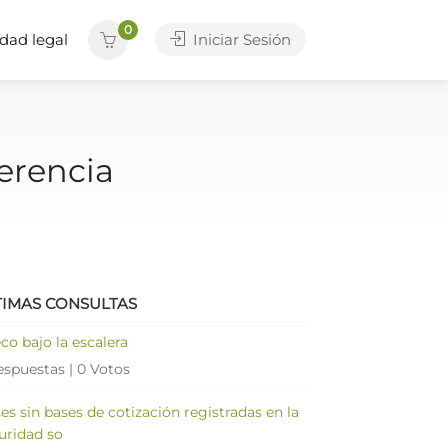
0
dad legal
Iniciar Sesión
erencia
TIMAS CONSULTAS
co bajo la escalera
espuestas
|
0 Votos
es sin bases de cotización registradas en la
uridad so