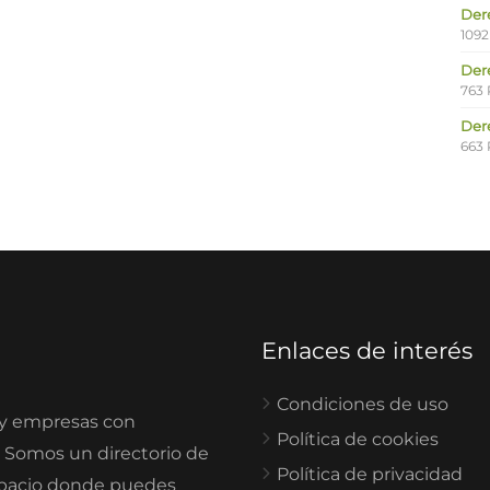
Der
1092
Der
763 
Der
663 
Enlaces de interés
Condiciones de uso
 y empresas con
Política de cookies
. Somos un directorio de
Política de privacidad
spacio donde puedes