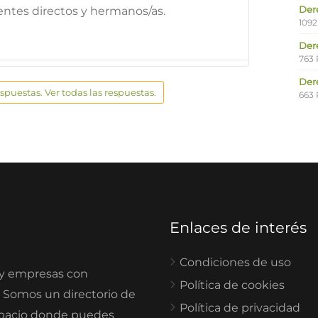
Der
entes directos y hermanos/as.
1092
Der
763 
Der
espuestas. Ver todas las respuestas.
663 
Enlaces de interés
Condiciones de uso
 y empresas con
Política de cookies
. Somos un directorio de
Política de privacidad
spacio donde puedes