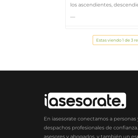
los ascendientes, descendi
—
Estas viendo 1 de 3 r
En iasesorate conectamos a personas
despachos profesionales de confianza
asesores y abogados, y también un e