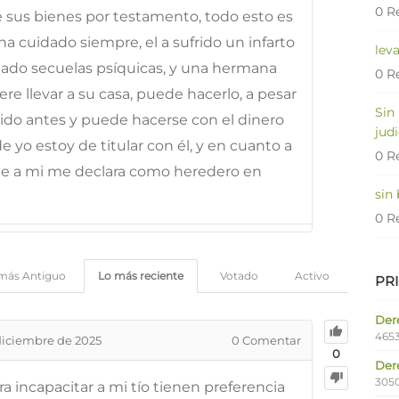
0 R
e sus bienes por testamento, todo esto es
ha cuidado siempre, el a sufrido un infarto
lev
ado secuelas psíquicas, y una hermana
0 R
ere llevar a su casa, puede hacerlo, a pesar
Sin
ido antes y puede hacerse con el dinero
judi
de yo estoy de titular con él, y en cuanto a
0 R
e a mi me declara como heredero en
sin
0 R
más Antiguo
Lo más reciente
Votado
Activo
PR
Dere
4653
diciembre de 2025
0
Comentar
0
Der
305
 incapacitar a mi tío tienen preferencia