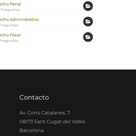
echo Penal
 Preguntas
echo Administrativo
Preguntas
echo Fiscal
Preguntas
Contacto
Av. Corts Catalanes, 7
08173 Sant Cugat del Vallès
Barcelona