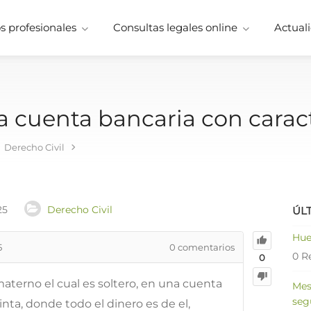
 profesionales
Consultas legales online
Actuali
a cuenta bancaria con caract
Derecho Civil
25
Derecho Civil
ÚL
Hue
5
0
comentarios
0 R
0
materno el cual es soltero, en una cuenta
Mes
seg
inta, donde todo el dinero es de el,