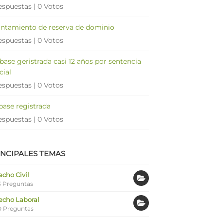
espuestas
|
0 Votos
antamiento de reserva de dominio
espuestas
|
0 Votos
 base geristrada casi 12 años por sentencia
cial
espuestas
|
0 Votos
 base registrada
espuestas
|
0 Votos
INCIPALES TEMAS
cho Civil
 Preguntas
echo Laboral
0 Preguntas