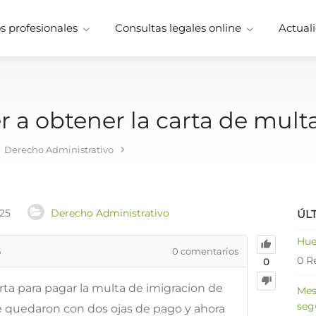
 profesionales
Consultas legales online
Actuali
 a obtener la carta de mult
Derecho Administrativo
025
Derecho Administrativo
ÚL
Hue
5
0
comentarios
0 R
0
ta para pagar la multa de imigracion de
Mes
seg
se quedaron con dos ojas de pago y ahora