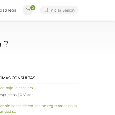
0
dad legal
Iniciar Sesión
a ?
TIMAS CONSULTAS
co bajo la escalera
espuestas
|
0 Votos
es sin bases de cotización registradas en la
uridad so