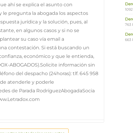
Der
e ahí se explica el asunto con
1092
y le pregunta la abogada los aspectos
Der
puesta jurídica y la solución, pues, al
763 
ante, en algunos casos y si no se
Der
lantear su caso vía email a
663 
 una contestación. Si está buscando un
onfianza, económico y que le entienda,
DOX-ABOGADOS).Solicite información sin
fono del despacho (24horas): tlf. 645 958
e atenderle y poderle
edes de Parada RodríguezAbogadaSocia
ww.Letradox.com