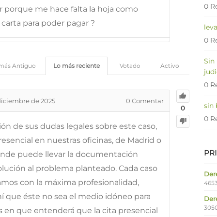
0 R
 porque me hace falta la hoja como
 carta para poder pagar ?
lev
0 R
Sin
más Antiguo
Lo más reciente
Votado
Activo
judi
0 R
diciembre de 2025
0
Comentar
sin
0
0 R
ción de sus dudas legales sobre este caso,
esencial en nuestras oficinas, de Madrid o
PR
onde puede llevar la documentación
solución al problema planteado. Cada caso
Dere
tamos con la máxima profesionalidad,
4653
ahí que éste no sea el medio idóneo para
Der
305
os en que entenderá que la cita presencial