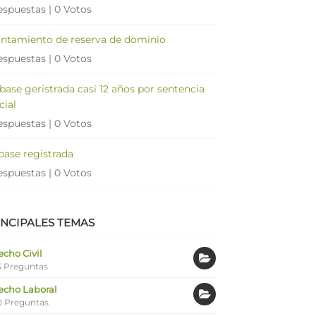
espuestas
|
0 Votos
antamiento de reserva de dominio
espuestas
|
0 Votos
 base geristrada casi 12 años por sentencia
cial
espuestas
|
0 Votos
 base registrada
espuestas
|
0 Votos
INCIPALES TEMAS
cho Civil
 Preguntas
echo Laboral
0 Preguntas