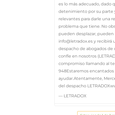
es lo más adecuado, dado qu
detenimiento por su parte 
relevantes para darle una res
problema que tiene. No obst
pueden desplazar, pueden p
info@letradox.es y recibirá
despacho de abogados de c
confíe en nosotros (LETRA
compromiso llamando al telé
948Estaremos encantados d
ayudar.Atentamente, Merc
del despacho LETRADOXw
— LETRADOX