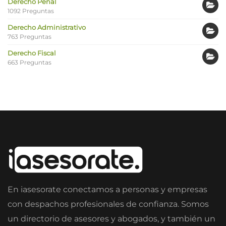
Derecho Penal
1092 Preguntas
Derecho Administrativo
763 Preguntas
Derecho Fiscal
663 Preguntas
En iasesorate conectamos a personas y empresas
con despachos profesionales de confianza. Somos
un directorio de asesores y abogados, y también un