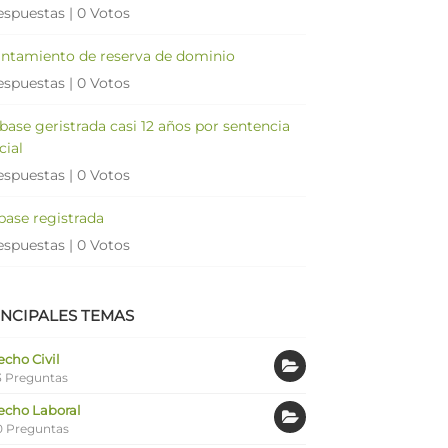
espuestas
|
0 Votos
antamiento de reserva de dominio
espuestas
|
0 Votos
 base geristrada casi 12 años por sentencia
cial
espuestas
|
0 Votos
 base registrada
espuestas
|
0 Votos
INCIPALES TEMAS
cho Civil
 Preguntas
echo Laboral
0 Preguntas