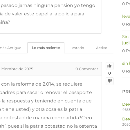
0 R
a pasado jamas ninguna pension yo tengo
a de valer este papel a la policia para
lev
niña?
0 R
Sin
judi
más Antiguo
Lo más reciente
Votado
Activo
0 R
sin
diciembre de 2025
0
Comentar
0 R
0
on la reforma de 2.014, se requiere
PR
dres para sacar o renovar el pasaporte
 la respuesta y teniendo en cuenta que
Dere
 tiene usted) y otra cosa es la patria
4653
ria potestad de manera compartida?Creo
Der
305
í, pues si la patria potestad no la ostenta