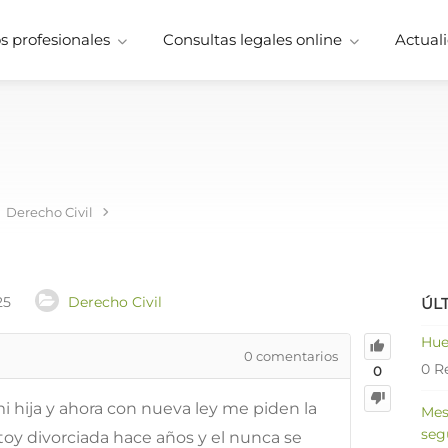
 profesionales
Consultas legales online
Actuali
Derecho Civil
25
Derecho Civil
ÚL
Hue
0
comentarios
0 R
0
 hija y ahora con nueva ley me piden la
Mes
seg
toy divorciada hace años y el nunca se