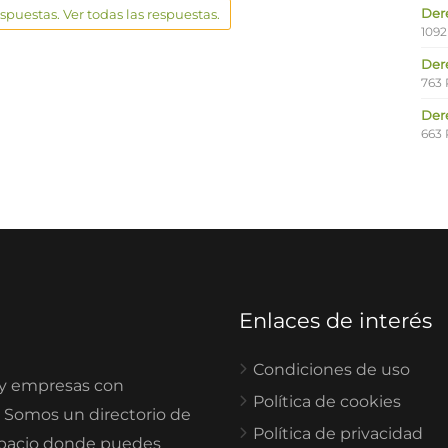
Der
espuestas. Ver todas las respuestas.
1092
Der
763 
Der
663 
Enlaces de interés
Condiciones de uso
 y empresas con
Política de cookies
. Somos un directorio de
Política de privacidad
spacio donde puedes