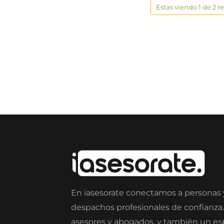
Estas viendo 1 de 2 r
En iasesorate conectamos a personas
despachos profesionales de confianza
asesores y abogados, y también un e