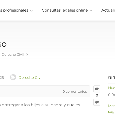
 profesionales
Consultas legales online
Actuali
so
Derecho Civil
025
Derecho Civil
ÚL
Hue
0
comentarios
0 R
0
entregar a los hijos a su padre y cuales
Mes
seg