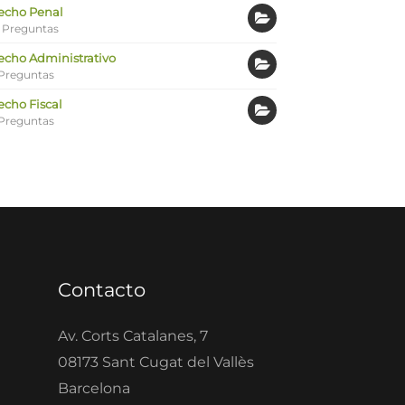
echo Penal
 Preguntas
echo Administrativo
Preguntas
echo Fiscal
Preguntas
Contacto
Av. Corts Catalanes, 7
08173 Sant Cugat del Vallès
Barcelona