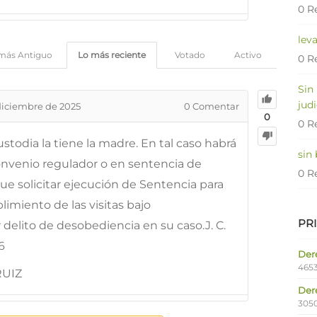
0 R
lev
más Antiguo
Lo más reciente
Votado
Activo
0 R
Sin
judi
diciembre de 2025
0
Comentar
0
0 R
stodia la tiene la madre. En tal caso habrá
sin
onvenio regulador o en sentencia de
0 R
que solicitar ejecución de Sentencia para
limiento de las visitas bajo
PR
delito de desobediencia en su caso.J. C.
6
Dere
4653
RUIZ
Der
305