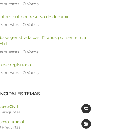
espuestas
|
0 Votos
antamiento de reserva de dominio
espuestas
|
0 Votos
 base geristrada casi 12 años por sentencia
cial
espuestas
|
0 Votos
 base registrada
espuestas
|
0 Votos
INCIPALES TEMAS
cho Civil
 Preguntas
echo Laboral
0 Preguntas