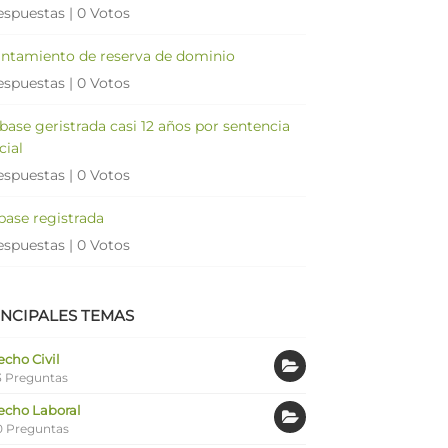
espuestas
|
0 Votos
antamiento de reserva de dominio
espuestas
|
0 Votos
 base geristrada casi 12 años por sentencia
cial
espuestas
|
0 Votos
 base registrada
espuestas
|
0 Votos
INCIPALES TEMAS
cho Civil
 Preguntas
echo Laboral
0 Preguntas