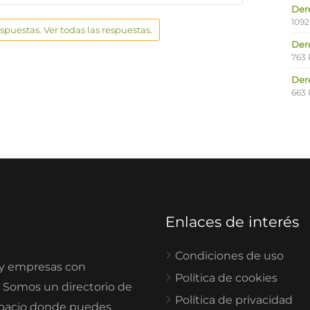
Der
1092
espuestas. Ver todas las respuestas.
Der
763 
Der
663 
Enlaces de interés
Condiciones de uso
 y empresas con
Política de cookies
. Somos un directorio de
Política de privacidad
spacio donde puedes