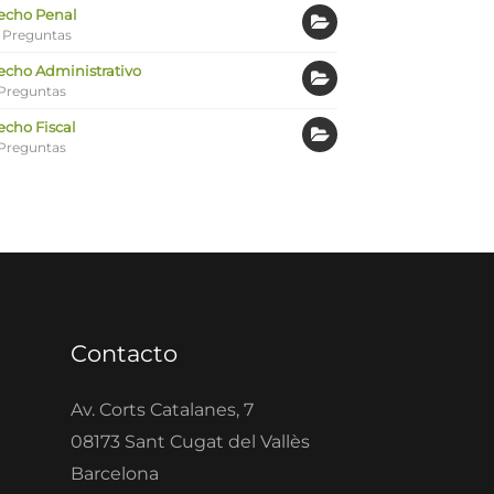
echo Penal
 Preguntas
echo Administrativo
Preguntas
echo Fiscal
Preguntas
Contacto
Av. Corts Catalanes, 7
08173 Sant Cugat del Vallès
Barcelona