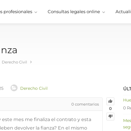
 profesionales
Consultas legales online
Actuali
anza
Derecho Civil
25
Derecho Civil
ÚL
Hue
0
comentarios
0 R
0
 este mes me finaliza el contrato y esta
Mes
seg
ben devolver la fianza? En el mismo