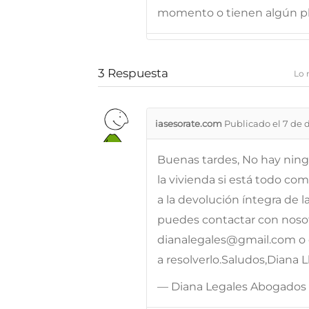
momento o tienen algún p
3
Respuesta
Lo 
iasesorate.com
Publicado el 7 de 
Buenas tardes, No hay nin
la vivienda si está todo co
a la devolución íntegra de l
puedes contactar con nosotr
dianalegales@gmail.com o 
a resolverlo.Saludos,Diana L
— Diana Legales Abogados