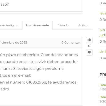
0 R
lazo?
lev
0 R
más Antiguo
Lo más reciente
Votado
Activo
Sin
judi
0 R
diciembre de 2025
0
Comentar
0
sin
gún plazo establecido. Cuando abandones
0 R
mo cuando entraste a vivir deben proceder
a fianza.Si tuvieras algún problema,
PR
os en el e-mail:
en el número 616852968, te ayudaremos
Dere
ladró
4653
Der
305