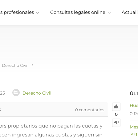
 profesionales
Consultas legales online
Actuali
Derecho Civil
025
Derecho Civil
ÚL
Hue
5
0
comentarios
0 R
0
s propietarios que no pagan las cuotas y
Mes
seg
acen ingresan algunas cuotas y siguen sin