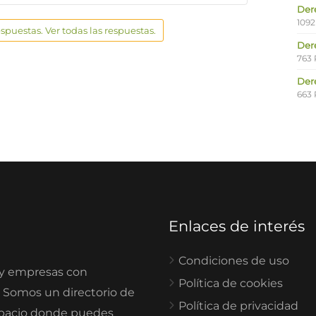
Der
1092
espuestas. Ver todas las respuestas.
Der
763 
Der
663 
Enlaces de interés
Condiciones de uso
 y empresas con
Política de cookies
. Somos un directorio de
Política de privacidad
spacio donde puedes