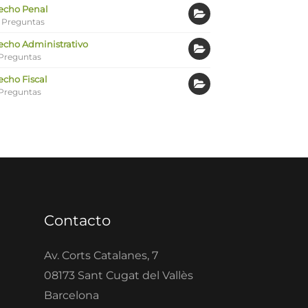
echo Penal
 Preguntas
echo Administrativo
Preguntas
echo Fiscal
Preguntas
Contacto
Av. Corts Catalanes, 7
08173 Sant Cugat del Vallès
Barcelona