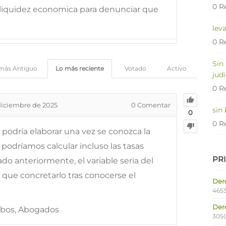
0 R
iquidez economica para denunciar que
lev
0 R
Sin
más Antiguo
Lo más reciente
Votado
Activo
judi
0 R
diciembre de 2025
0
Comentar
sin
0
0 R
podría elaborar una vez se conozca la
 podríamos calcular incluso las tasas
PR
ado anteriormente, el variable seria del
a que concretarlo tras conocerse el
Dere
4653
Der
lobos, Abogados
305