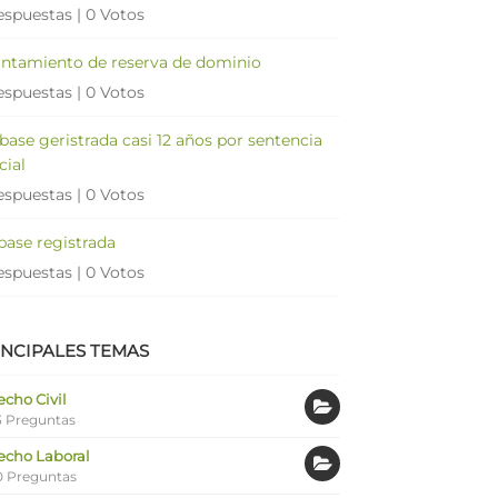
espuestas
|
0 Votos
antamiento de reserva de dominio
espuestas
|
0 Votos
 base geristrada casi 12 años por sentencia
cial
espuestas
|
0 Votos
 base registrada
espuestas
|
0 Votos
INCIPALES TEMAS
cho Civil
 Preguntas
echo Laboral
0 Preguntas