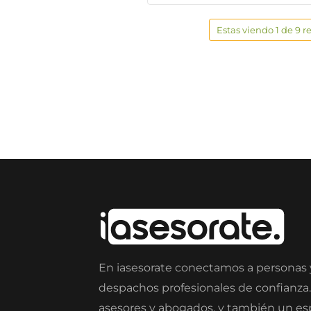
Estas viendo 1 de 9 r
En iasesorate conectamos a personas
despachos profesionales de confianza
asesores y abogados, y también un e