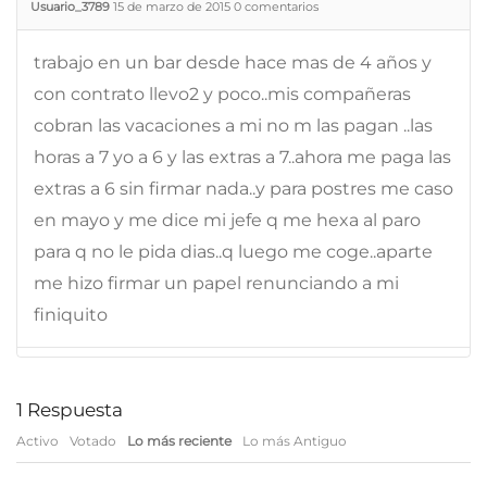
Usuario_3789
15 de marzo de 2015
0
comentarios
trabajo en un bar desde hace mas de 4 años y
con contrato llevo2 y poco..mis compañeras
cobran las vacaciones a mi no m las pagan ..las
horas a 7 yo a 6 y las extras a 7..ahora me paga las
extras a 6 sin firmar nada..y para postres me caso
en mayo y me dice mi jefe q me hexa al paro
para q no le pida dias..q luego me coge..aparte
me hizo firmar un papel renunciando a mi
finiquito
1
Respuesta
Activo
Votado
Lo más reciente
Lo más Antiguo